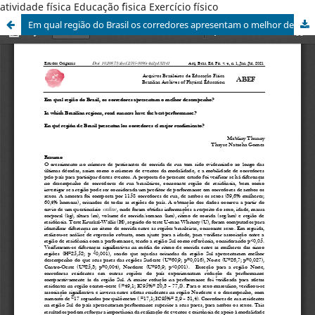
atividade física Educação ´fisica Exercício físico
Em qual região do Brasil os corredores apresentam o melhor desempenho?