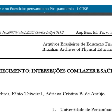
 e no Exercício: pensando na Pós-pandemia - I CIISE