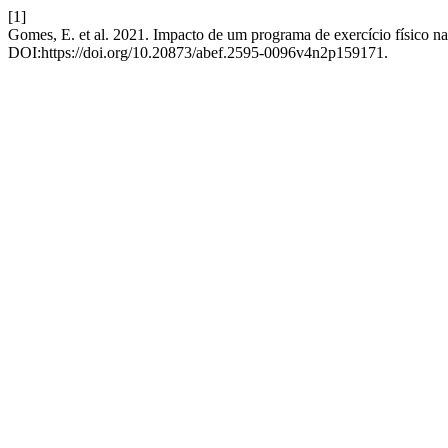
[1]
Gomes, E. et al. 2021. Impacto de um programa de exercício físico na
DOI:https://doi.org/10.20873/abef.2595-0096v4n2p159171.