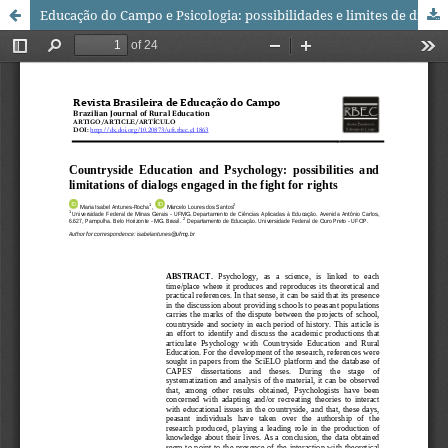
Educação do Campo e Psicologia: possibilidades e limites de diálogos comprometidos com a luta por direitos