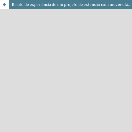
Relato de experiência de um projeto de extensão com universitários/as campesinos/as em tempos de pandemia: formação para pesquisa