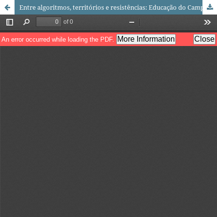
Entre algoritmos, territórios e resistências: Educação do Campo na produção do conhecimento contemporâneo brasileiro