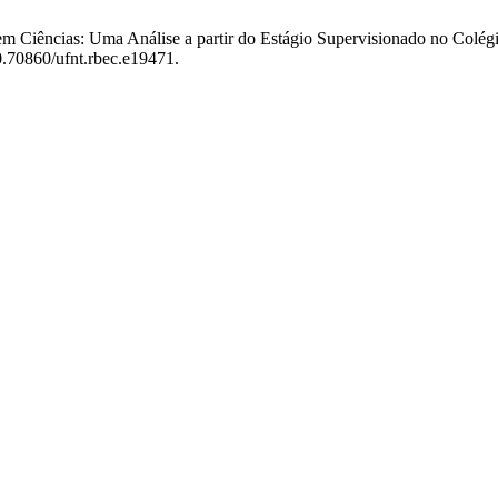
 em Ciências: Uma Análise a partir do Estágio Supervisionado no Col
10.70860/ufnt.rbec.e19471.