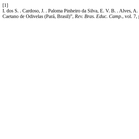
[1]
I. dos S. . Cardoso, J. . Paloma Pinheiro da Silva, E. V. B. . Alves,
Caetano de Odivelas (Pará, Brasil)”,
Rev. Bras. Educ. Camp.
, vol. 7