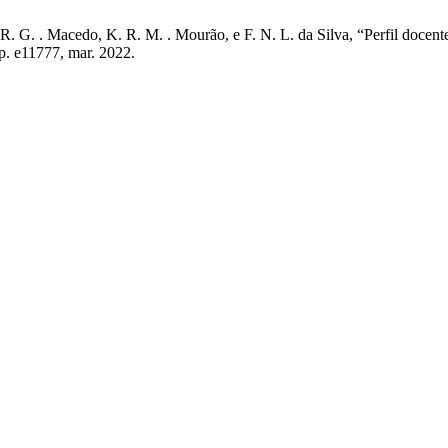
 A. R. G. . Macedo, K. R. M. . Mourão, e F. N. L. da Silva, “Perfil doc
, p. e11777, mar. 2022.