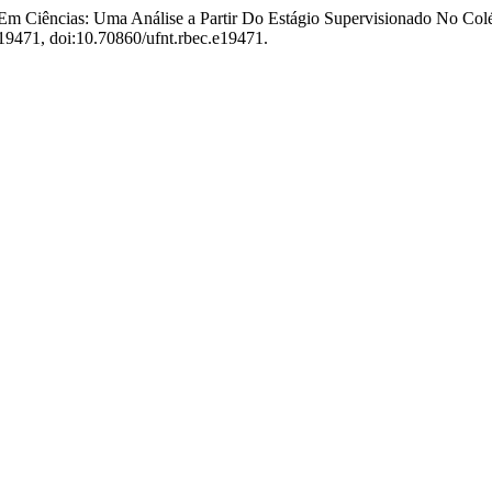
no Em Ciências: Uma Análise a Partir Do Estágio Supervisionado No C
e19471, doi:10.70860/ufnt.rbec.e19471.