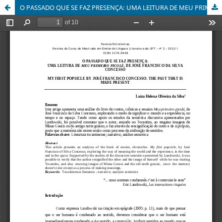
O PASSADO QUE SE FAZ PRESENÇA: UMA LEITURA DE MEU PRIMEIRO PICOLÉ, DE JOSÉ FRANCISCO DA SILVA CONCESSO