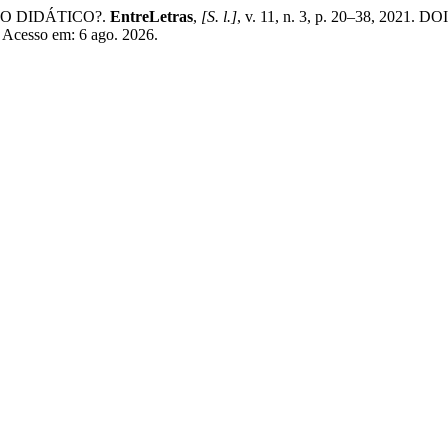
TO DIDÁTICO?.
EntreLetras
,
[S. l.]
, v. 11, n. 3, p. 20–38, 2021. 
2. Acesso em: 6 ago. 2026.