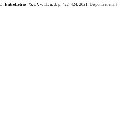
TO.
EntreLetras
,
[S. l.]
, v. 11, n. 3, p. 422–424, 2021. Disponível em: h