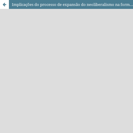
Implicações do processo de expansão do neoliberalismo na formação inicial docente: uma análise a partir dos documentos da UNESCO