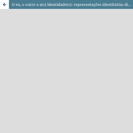
O eu, o outro e a(s) identidade(s): representações identitárias diante do personagem Chico Bento e implicações na Educação do Campo