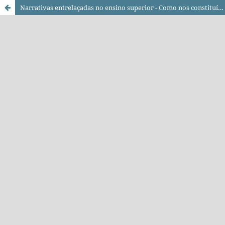
Narrativas entrelaçadas no ensino superior - Como nos constituímos enquanto comunidade e produzimos colaborativamente conhecimento emancipatório sobre investigação baseada em artes?