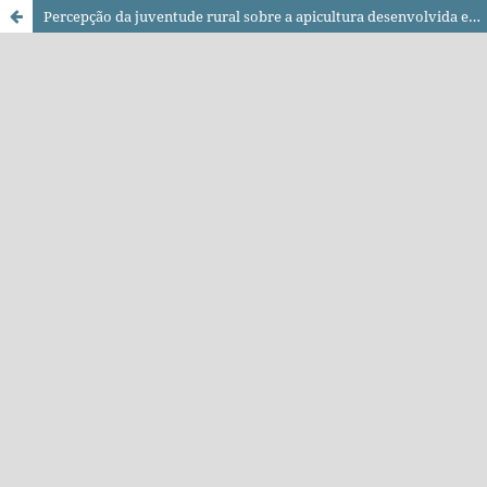
Percepção da juventude rural sobre a apicultura desenvolvida em comunidades rurais do semiárido piauiense