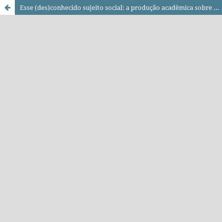
Esse (des)conhecido sujeito social: a produção acadêmica sobre a juventude das EFAs