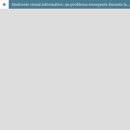
Síndrome visual informático: un problema emergente durante la emergencia sanitaria por COVID-19