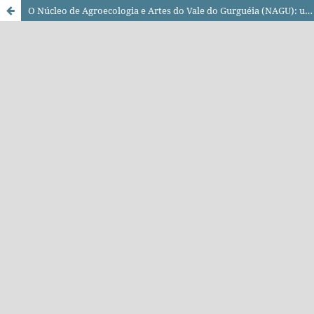
O Núcleo de Agroecologia e Artes do Vale do Gurguéia (NAGU): uma práxis cultural em defesa da vida