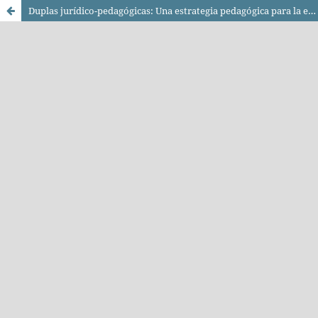
Duplas jurídico-pedagógicas: Una estrategia pedagógica para la enseñanza de herramientas jurídico-administrativas en procesos de defensa territorial