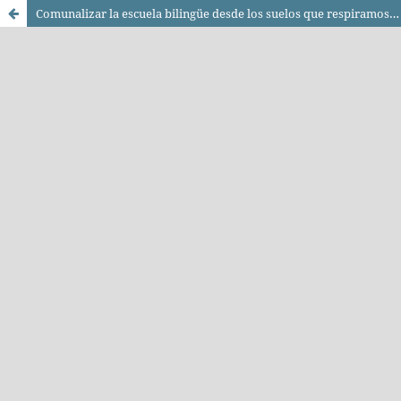
Comunalizar la escuela bilingüe desde los suelos que respiramos: Voces y prácticas comunitarias de maestras y maestros chinantecos en Oaxaca