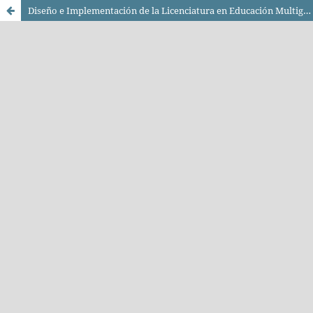
Diseño e Implementación de la Licenciatura en Educación Multigrado en México: Aportes a la Formación Inicial Docente