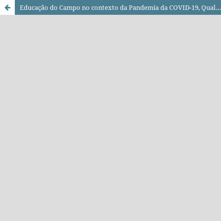
Educação do Campo no contexto da Pandemia da COVID-19, Qualis CAPES e Avaliação Quadrienal