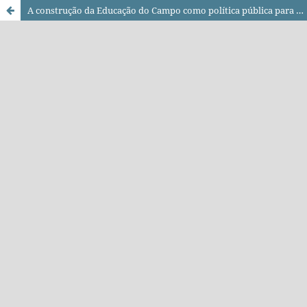
A construção da Educação do Campo como política pública para a rede de ensino no Distrito Federal: dos pressupostos teóricos e metodológicos aos marcos normativos