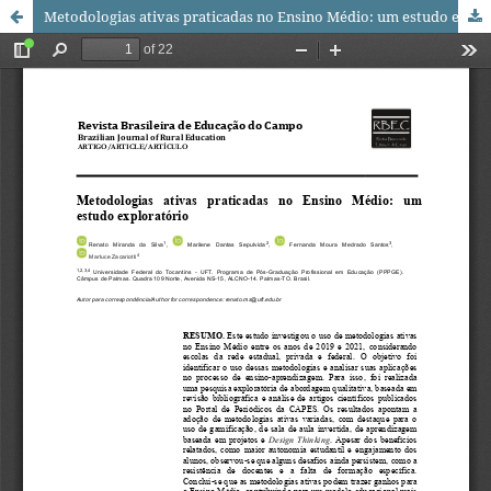
Metodologias ativas praticadas no Ensino Médio: um estudo exploratório