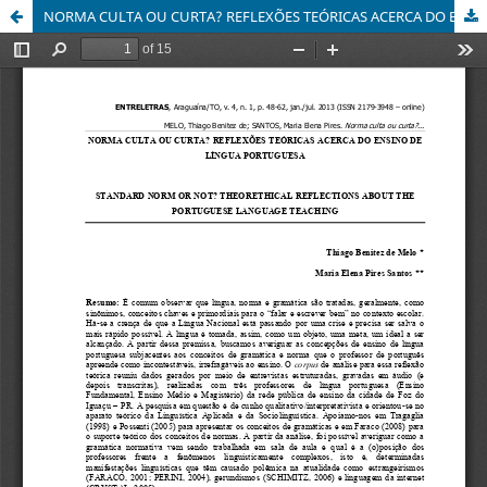
NORMA CULTA OU CURTA? REFLEXÕES TEÓRICAS ACERCA DO ENSINO DE LÍNGUA PORTUGUESA