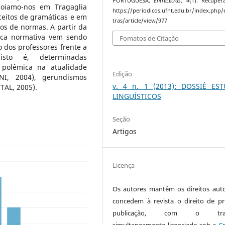
PORTUGUESA.
EntreLetras
,
4
(1). Recupe
Apoiamo-nos em Tragaglia
https://periodicos.ufnt.edu.br/index.php/
ceitos de gramáticas e em
tras/article/view/977
tos de normas. A partir da
tica normativa vem sendo
Fomatos de Citação
o dos professores frente a
 isto é, determinadas
 polêmica na atualidade
Edição
NI, 2004), gerundismos
v. 4 n. 1 (2013): DOSSIÊ ES
TAL, 2005).
LINGUÍSTICOS
Seção
Artigos
Licença
Os autores mantêm os direitos auto
concedem à revista o direito de pr
publicação, com o trab
simultaneamente licenciado sob a
Cr