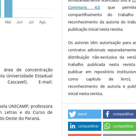
Commons 4.0
que permi
compartilhamento do trabalh
reconhecimento da autoria do trab
publicação inicial nesta revista.
Os autores têm autorização para a
contratos adicionais separadamente
distribuição não-exclusiva da ver
trabalho publicada nesta revista
 área de concentração
publicar em repositório institucio
pela Universidade Estadual
como capítulo de livro),
scavel). E-mail:
reconhecimento de autoria e publ
inicial nesta revista.
 pela UNICAMP, professora
m Letras e do Curso de
tweet
compartilhar
do Oeste do Paraná.
compartilhar
compartilhar