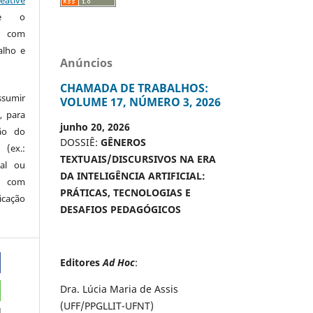
te o
o com
alho e
Anúncios
CHAMADA DE TRABALHOS:
ssumir
VOLUME 17, NÚMERO 3, 2026
, para
junho 20, 2026
são do
DOSSIÊ:
GÊNEROS
 (ex.:
TEXTUAIS/DISCURSIVOS NA ERA
nal ou
DA INTELIGÊNCIA ARTIFICIAL:
 com
PRÁTICAS, TECNOLOGIAS E
icação
DESAFIOS PEDAGÓGICOS
Editores
Ad Hoc
:
Dra. Lúcia Maria de Assis
(UFF/PPGLLIT-UFNT)