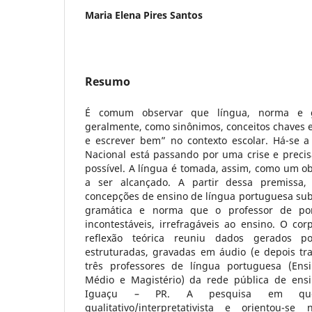
Maria Elena Pires Santos
Resumo
É comum observar que língua, norma e gr
geralmente, como sinônimos, conceitos chaves e 
e escrever bem” no contexto escolar. Há-se 
Nacional está passando por uma crise e precis
possível. A língua é tomada, assim, como um o
a ser alcançado. A partir dessa premissa,
concepções de ensino de língua portuguesa sub
gramática e norma que o professor de po
incontestáveis, irrefragáveis ao ensino. O co
reflexão teórica reuniu dados gerados p
estruturadas, gravadas em áudio (e depois tra
três professores de língua portuguesa (Ens
Médio e Magistério) da rede pública de ens
Iguaçu – PR. A pesquisa em qu
qualitativo/interpretativista e orientou-s