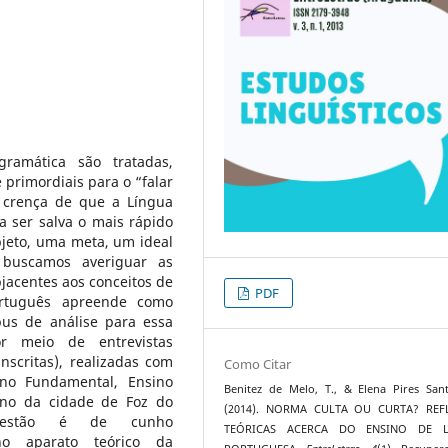
amática são tratadas,
primordiais para o “falar
a crença de que a Língua
a ser salva o mais rápido
bjeto, uma meta, um ideal
 buscamos averiguar as
jacentes aos conceitos de
PDF
rtuguês apreende como
rpus de análise para essa
or meio de entrevistas
nscritas), realizadas com
Como Citar
ino Fundamental, Ensino
Benitez de Melo, T., & Elena Pires San
ino da cidade de Foz do
(2014). NORMA CULTA OU CURTA? REF
estão é de cunho
TEÓRICAS ACERCA DO ENSINO DE L
e no aparato teórico da