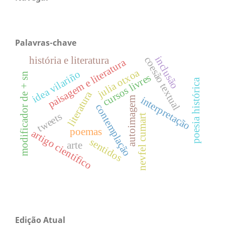
Palavras-chave
inclusão
coesão textual
história e literatura
paisagem e literatura
julia otxoa
idea vilariño
modificador de + sn
cursos livres
poesia histórica
literatura
interpretação
autoimagem
contemplação
tweets
nevfel cumart
poemas
artigo científico
sentidos
arte
Edição Atual