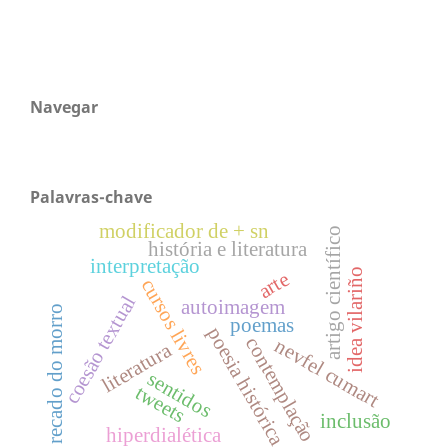
Navegar
Palavras-chave
modificador de + sn
artigo científico
história e literatura
interpretação
idea vilariño
arte
cursos livres
coesão textual
autoimagem
o recado do morro
poemas
poesia histórica
contemplação
nevfel cumart
literatura
sentidos
tweets
inclusão
hiperdialética