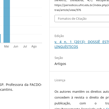
INFANTIL.
EntreLetras
,
4
(1). Recuper
https://periodicos.ufnt.edu.br/index.php/
tras/article/view/976
Fomatos de Citação
Edição
v. 4 n. 1 (2013): DOSSIÊ ES
LINGUÍSTICOS
Seção
Artigos
Licença
SP. Professora da FACDO-
cantins.
Os autores mantêm os direitos auto
concedem à revista o direito de pr
publicação, com o trab
simultaneamente licenciado sob a
Cr