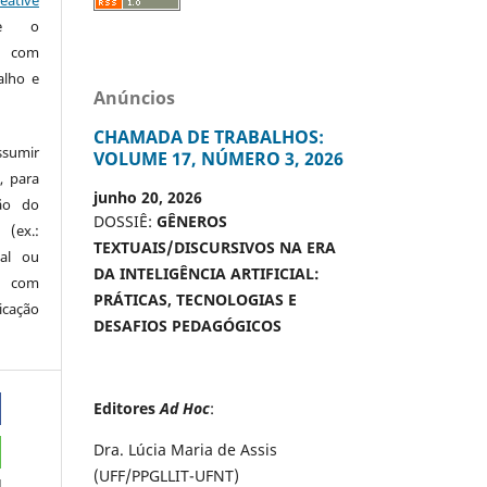
te o
o com
alho e
Anúncios
CHAMADA DE TRABALHOS:
ssumir
VOLUME 17, NÚMERO 3, 2026
, para
junho 20, 2026
são do
DOSSIÊ:
GÊNEROS
 (ex.:
TEXTUAIS/DISCURSIVOS NA ERA
nal ou
DA INTELIGÊNCIA ARTIFICIAL:
 com
PRÁTICAS, TECNOLOGIAS E
icação
DESAFIOS PEDAGÓGICOS
Editores
Ad Hoc
:
Dra. Lúcia Maria de Assis
(UFF/PPGLLIT-UFNT)