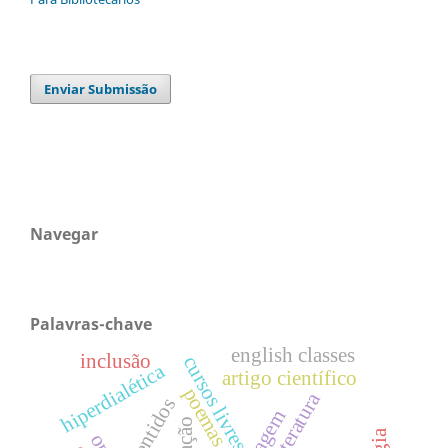
Enviar Submissão
Navegar
Palavras-chave
english classes
inclusão
cursos livres
hiperdialética
artigo científico
poemas
literatura
sentidos