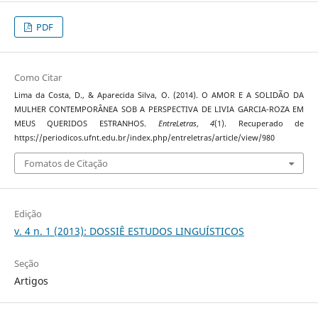
PDF
Como Citar
Lima da Costa, D., & Aparecida Silva, O. (2014). O AMOR E A SOLIDÃO DA
MULHER CONTEMPORÂNEA SOB A PERSPECTIVA DE LIVIA GARCIA-ROZA EM
MEUS QUERIDOS ESTRANHOS.
EntreLetras
,
4
(1). Recuperado de
https://periodicos.ufnt.edu.br/index.php/entreletras/article/view/980
Fomatos de Citação
Edição
v. 4 n. 1 (2013): DOSSIÊ ESTUDOS LINGUÍSTICOS
Seção
Artigos