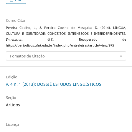
Como Citar
Pereira Coelho, L., & Pereira Coelho de Mesquita, D. (2014). LÍNGUA,
CULTURA E IDENTIDADE: CONCEITOS INTRÍNSECOS E INTERDEPENDENTES.
EntreLetras
,
4
(1). Recuperado de
https://periodicos.ufnt.edu.br/index.php/entreletras/article/view/975
Fomatos de Citação
Edição
v. 4 n. 1 (2013): DOSSIÊ ESTUDOS LINGUÍSTICOS
Seção
Artigos
Licença