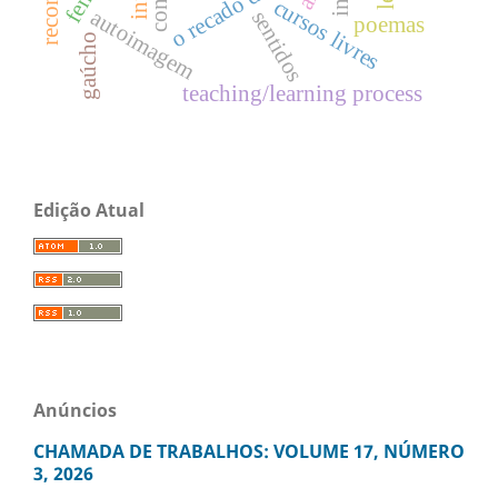
cursos livres
autoimagem
sentidos
poemas
gaúcho
teaching/learning process
Edição Atual
Anúncios
CHAMADA DE TRABALHOS: VOLUME 17, NÚMERO
3, 2026