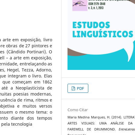
arte em exposição, livro
e obras de 27 pintores e
es (Cândido Portinari). O
ell – a arte em exposição,
ernidade, entrelaçando as
es, Hegel, Tezza, Adorno,
ue integram o livro. Elas
ios que começam em 1862
até a Neoplasticista de
PDF
muitas poesias modernas,
ausência de rima, ritmos e
objetiva e muitos versos
Como Citar
possuem o mesmo tema: o
ento diante dos tempos
Maria Medina Marques, H. (2014). LITER
 pela tecnologia
ARTES VISUAIS: UMA ANÁLISE DA
FAREWELL DE DRUMMOND.
EntreLetras