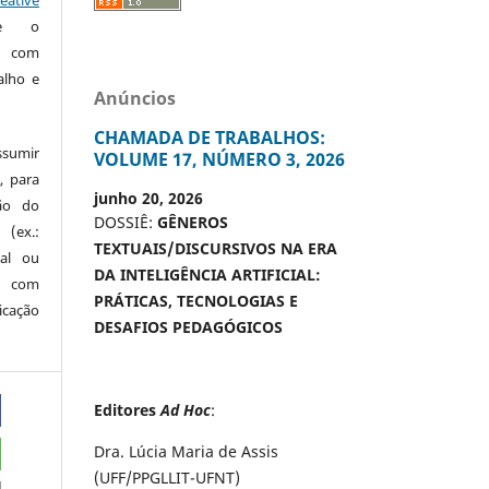
te o
o com
alho e
Anúncios
CHAMADA DE TRABALHOS:
ssumir
VOLUME 17, NÚMERO 3, 2026
, para
junho 20, 2026
são do
DOSSIÊ:
GÊNEROS
 (ex.:
TEXTUAIS/DISCURSIVOS NA ERA
nal ou
DA INTELIGÊNCIA ARTIFICIAL:
 com
PRÁTICAS, TECNOLOGIAS E
icação
DESAFIOS PEDAGÓGICOS
Editores
Ad Hoc
:
Dra. Lúcia Maria de Assis
(UFF/PPGLLIT-UFNT)