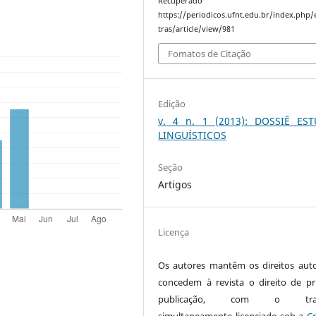
Recuperado 
https://periodicos.ufnt.edu.br/index.php/
tras/article/view/981
Fomatos de Citação
Edição
v. 4 n. 1 (2013): DOSSIÊ ES
LINGUÍSTICOS
Seção
Artigos
Licença
Os autores mantêm os direitos auto
concedem à revista o direito de pr
publicação, com o trab
simultaneamente licenciado sob a
Cr