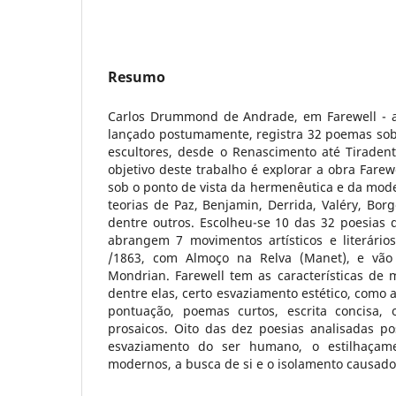
Resumo
Carlos Drummond de Andrade, em Farewell - a 
lançado postumamente, registra 32 poemas sobr
escultores, desde o Renascimento até Tiradent
objetivo deste trabalho é explorar a obra Farew
sob o ponto de vista da hermenêutica e da mod
teorias de Paz, Benjamin, Derrida, Valéry, Borg
dentre outros. Escolheu-se 10 das 32 poesias q
abrangem 7 movimentos artísticos e literár
/1863, com Almoço na Relva (Manet), e vão 
Mondrian. Farewell tem as características de 
dentre elas, certo esvaziamento estético, como 
pontuação, poemas curtos, escrita concisa, 
prosaicos. Oito das dez poesias analisadas 
esvaziamento do ser humano, o estilhaçam
modernos, a busca de si e o isolamento causado