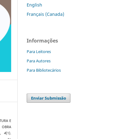
English
Français (Canada)
Informações
Para Leitores
Para Autores
Para Bibliotecários
Enviar Submissão
ATURA E
 OBRA
,
4
(1).