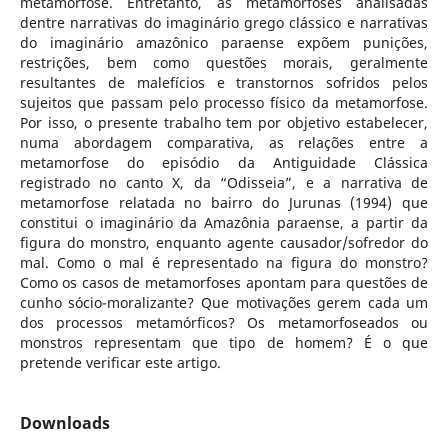
metamorfose. Entretanto, as metamorfoses analisadas
dentre narrativas do imaginário grego clássico e narrativas
do imaginário amazônico paraense expõem punições,
restrições, bem como questões morais, geralmente
resultantes de malefícios e transtornos sofridos pelos
sujeitos que passam pelo processo físico da metamorfose.
Por isso, o presente trabalho tem por objetivo estabelecer,
numa abordagem comparativa, as relações entre a
metamorfose do episódio da Antiguidade Clássica
registrado no canto X, da “Odisseia”, e a narrativa de
metamorfose relatada no bairro do Jurunas (1994) que
constitui o imaginário da Amazônia paraense, a partir da
figura do monstro, enquanto agente causador/sofredor do
mal. Como o mal é representado na figura do monstro?
Como os casos de metamorfoses apontam para questões de
cunho sócio-moralizante? Que motivações gerem cada um
dos processos metamórficos? Os metamorfoseados ou
monstros representam que tipo de homem? É o que
pretende verificar este artigo.
Downloads