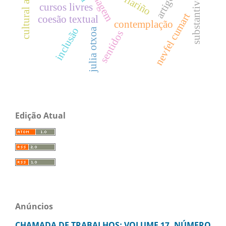
substantivo dose
cultural aspects
cursos livres
nevfel cumart
coesão textual
contemplação
inclusão
julia otxoa
sentidos
Edição Atual
Anúncios
CHAMADA DE TRABALHOS: VOLUME 17, NÚMERO