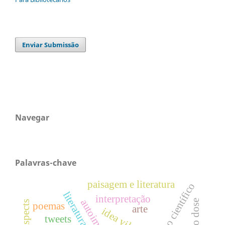
Enviar Submissão
Navegar
Palavras-chave
paisagem e literatura
artigo científico
literatura
interpretação
autoimagem
poemas
arte
idea vilariño
tweets