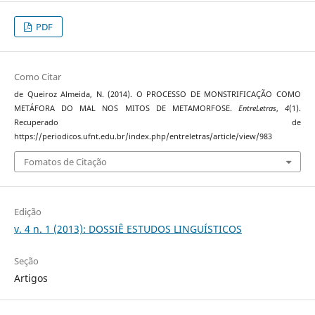
PDF
Como Citar
de Queiroz Almeida, N. (2014). O PROCESSO DE MONSTRIFICAÇÃO COMO
METÁFORA DO MAL NOS MITOS DE METAMORFOSE.
EntreLetras
,
4
(1).
Recuperado de
https://periodicos.ufnt.edu.br/index.php/entreletras/article/view/983
Fomatos de Citação
Edição
v. 4 n. 1 (2013): DOSSIÊ ESTUDOS LINGUÍSTICOS
Seção
Artigos