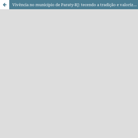
Vivência no município de Paraty-RJ: tecendo a tradição e valorizando os conhecimentos tradicionais e culturais no contexto rural e urbano