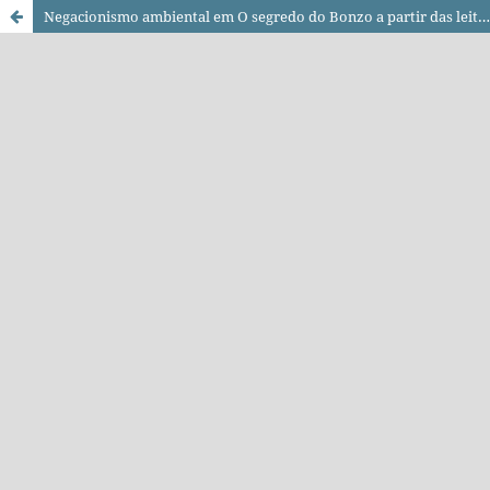
Negacionismo ambiental em O segredo do Bonzo a partir das leituras de imaginário, real e ilusão em Clément Rosset