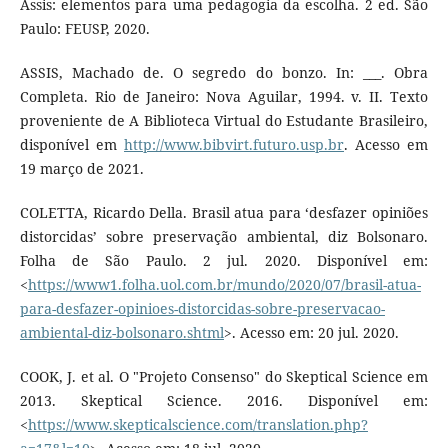
Assis: elementos para uma pedagogia da escolha. 2 ed. São
Paulo: FEUSP, 2020.
ASSIS, Machado de. O segredo do bonzo. In: ___. Obra
Completa. Rio de Janeiro: Nova Aguilar, 1994. v. II. Texto
proveniente de A Biblioteca Virtual do Estudante Brasileiro,
disponível em
http://www.bibvirt.futuro.usp.br
. Acesso em
19 março de 2021.
COLETTA, Ricardo Della. Brasil atua para ‘desfazer opiniões
distorcidas’ sobre preservação ambiental, diz Bolsonaro.
Folha de São Paulo. 2 jul. 2020. Disponível em:
<
https://www1.folha.uol.com.br/mundo/2020/07/brasil-atua-
para-desfazer-opinioes-distorcidas-sobre-preservacao-
ambiental-diz-bolsonaro.shtml
>. Acesso em: 20 jul. 2020.
COOK, J. et al. O "Projeto Consenso" do Skeptical Science em
2013. Skeptical Science. 2016. Disponível em:
<
https://www.skepticalscience.com/translation.php?