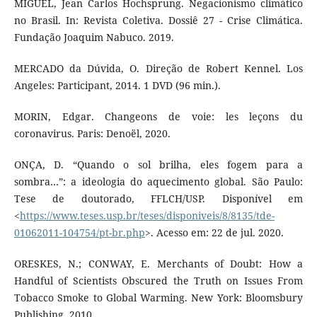
MIGUEL, Jean Carlos Hochsprung. Negacionismo climático
no Brasil. In: Revista Coletiva. Dossiê 27 - Crise Climática.
Fundação Joaquim Nabuco. 2019.
MERCADO da Dúvida, O. Direção de Robert Kennel. Los
Angeles: Participant, 2014. 1 DVD (96 min.).
MORIN, Edgar. Changeons de voie: les leçons du
coronavirus. Paris: Denoël, 2020.
ONÇA, D. “Quando o sol brilha, eles fogem para a
sombra…”: a ideologia do aquecimento global. São Paulo:
Tese de doutorado, FFLCH/USP. Disponível em
<
https://www.teses.usp.br/teses/disponiveis/8/8135/tde-
01062011-104754/pt-br.php
>. Acesso em: 22 de jul. 2020.
ORESKES, N.; CONWAY, E. Merchants of Doubt: How a
Handful of Scientists Obscured the Truth on Issues From
Tobacco Smoke to Global Warming. New York: Bloomsbury
Publishing, 2010.