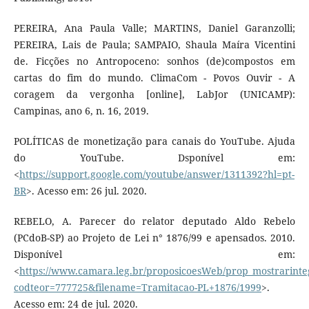
PEREIRA, Ana Paula Valle; MARTINS, Daniel Garanzolli;
PEREIRA, Lais de Paula; SAMPAIO, Shaula Maíra Vicentini
de. Ficções no Antropoceno: sonhos (de)compostos em
cartas do fim do mundo. ClimaCom - Povos Ouvir - A
coragem da vergonha [online], LabJor (UNICAMP):
Campinas, ano 6, n. 16, 2019.
POLÍTICAS de monetização para canais do YouTube. Ajuda
do YouTube. Dsponível em:
<
https://support.google.com/youtube/answer/1311392?hl=pt-
BR
>. Acesso em: 26 jul. 2020.
REBELO, A. Parecer do relator deputado Aldo Rebelo
(PCdoB-SP) ao Projeto de Lei n° 1876/99 e apensados. 2010.
Disponível em:
<
https://www.camara.leg.br/proposicoesWeb/prop_mostrarin
codteor=777725&filename=Tramitacao-PL+1876/1999
>.
Acesso em: 24 de jul. 2020.