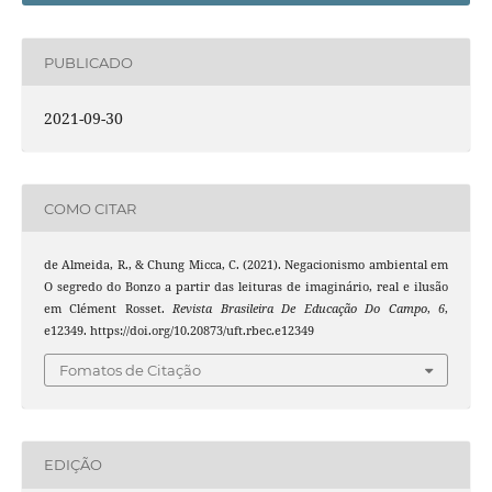
PUBLICADO
2021-09-30
COMO CITAR
de Almeida, R., & Chung Micca, C. (2021). Negacionismo ambiental em
O segredo do Bonzo a partir das leituras de imaginário, real e ilusão
em Clément Rosset.
Revista Brasileira De Educação Do Campo
,
6
,
e12349. https://doi.org/10.20873/uft.rbec.e12349
Fomatos de Citação
EDIÇÃO