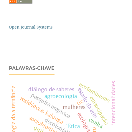
Open Journal Systems
PALAVRAS-CHAVE
intencionalidades.
ecofeminismo
pedagogia da alternância.
diálogo de saberes
estado da arte
pesquisa empírica
agroecologia
emancipação
residências kalunga
tic
mulheres
ecologia
sociobiodiversidade
cunha
decolonialidade
´Ética