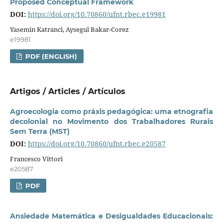
Proposed Conceptual Framework
DOI:
https://doi.org/10.70860/ufnt.rbec.e19981
Yasemin Katranci, Aysegul Bakar-Corez
e19981
PDF (ENGLISH)
Artigos / Articles / Artículos
Agroecologia como práxis pedagógica: uma etnografia
decolonial no Movimento dos Trabalhadores Rurais
Sem Terra (MST)
DOI:
https://doi.org/10.70860/ufnt.rbec.e20587
Francesco Vittori
e20587
PDF
Ansiedade Matemática e Desigualdades Educacionais: