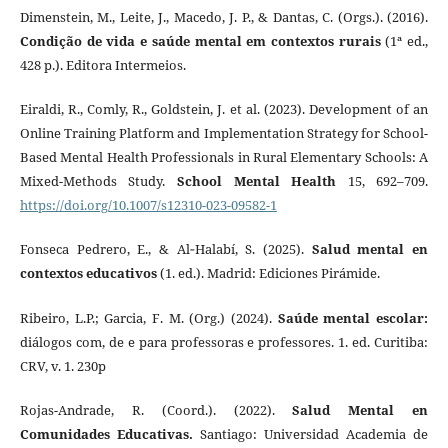
Dimenstein, M., Leite, J., Macedo, J. P., & Dantas, C. (Orgs.). (2016).
Condição de vida e saúde mental em contextos rurais
(1ª ed.,
428 p.). Editora Intermeios.
Eiraldi, R., Comly, R., Goldstein, J. et al. (2023). Development of an
Online Training Platform and Implementation Strategy for School-
Based Mental Health Professionals in Rural Elementary Schools: A
Mixed-Methods Study.
School Mental Health
15, 692–709.
https://doi.org/10.1007/s12310-023-09582-1
Fonseca Pedrero, E., & Al‑Halabí, S. (2025).
Salud mental en
contextos educativos
(1. ed.). Madrid: Ediciones Pirámide.
Ribeiro, L.P.; Garcia, F. M. (Org.) (2024).
Saúde mental escolar:
diálogos com, de e para professoras e professores. 1. ed. Curitiba:
CRV, v. 1. 230p
Rojas-Andrade, R. (Coord.). (2022).
Salud Mental en
Comunidades Educativas.
Santiago: Universidad Academia de