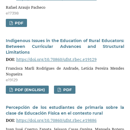
Rafael Araujo Pacheco
e17398
PDF
Indigenous Issues in the Education of Rural Educators:
Between Curricular Advances and Structural
Limitations
DOI:
https://doi.org/10.70860/ufnt.rbec.e19129
Francisca Marli Rodrigues de Andrade, Letícia Pereira Mendes
Nogueira
e19129
PDF (ENGLISH)
PDF
Percepción de los estudiantes de primaria sobre la
clase de Educación Física en el contexto rural
DOI:
https://doi.org/10.70860/ufnt.rbec.e19886
Juan José Cuervo Zapata, Jeisson Casas Ospina, Manuela Botero