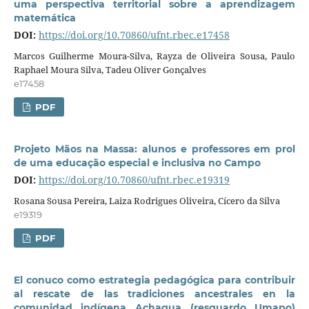
uma perspectiva territorial sobre a aprendizagem
matemática
DOI:
https://doi.org/10.70860/ufnt.rbec.e17458
Marcos Guilherme Moura-Silva, Rayza de Oliveira Sousa, Paulo
Raphael Moura Silva, Tadeu Oliver Gonçalves
e17458
PDF
Projeto Mãos na Massa: alunos e professores em prol
de uma educação especial e inclusiva no Campo
DOI:
https://doi.org/10.70860/ufnt.rbec.e19319
Rosana Sousa Pereira, Laiza Rodrigues Oliveira, Cícero da Silva
e19319
PDF
El conuco como estrategia pedagógica para contribuir
al rescate de las tradiciones ancestrales en la
comunidad indígena Achagua (resguardo Umapo)