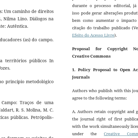
durante o processo editorial, já
os: Um caminho de direitos
isso pode gerar alterações produt
, Nilma Lino. Diálogos na
bem como aumentar o impacto
te: Autêntica.
citação do trabalho publicado (V
Efeito do Acesso Livre
).
 educadores (as) do campo.
Proposal for Copyright No
Creative Commons
a territórios públicos In
Vozes.
1. Policy Proposal to Open Ac
Journals
o princípio metodológico
Authors who publish with this jo
agree to the following terms:
o Campo: Traços de uma
ldart, R. S. Molina, M. C.
A. Authors retain copyright and 
icas públicas. Petrópolis–
the journal right of first public
with the work simultaneously lic
under the
Creative Com