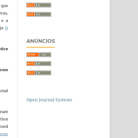
 que
ivas,
 e a
eja
O
ANÚNCIOS
tice
cess
urnal
Open Journal Systems
grant
ation
ensed
mons