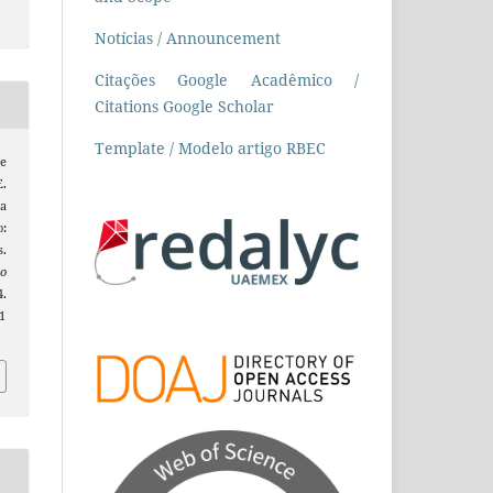
Notícias / Announcement
Citações Google Acadêmico /
Citations Google Scholar
Template / Modelo artigo RBEC
de
E.
a
:
.
o
.
1