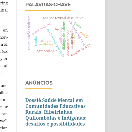
aring
PALAVRAS-CHAVE
itial
constituições federais
análise textual discursiva
pesquisa empírica
´Ética
diálogo de saberes
ecofeminismo
tic
e on
quilombos
sociobiodiversidade
emancipação
decolonialidade
marajó
 non-
gênero
cunha
ecologia
on of
mulheres
estado da arte
l (ex
agroecologia
ry or
nt of
.
ANÚNCIOS
 and
line
or on
Dossiê Saúde Mental em
Comunidades Educativas
re or
Rurais, Ribeirinhas,
t can
Quilombolas e Indígenas:
 well
desafios e possibilidades
ation