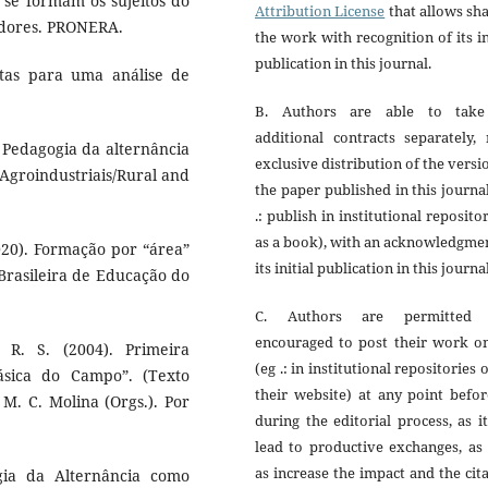
mo se formam os sujeitos do
Attribution License
that allows sh
cadores. PRONERA.
the work with recognition of its in
publication in this journal.
otas para uma análise de
B. Authors are able to tak
additional contracts separately,
). Pedagogia da alternância
exclusive distribution of the versi
 Agroindustriais/Rural and
the paper published in this journa
.: publish in institutional reposito
as a book), with an acknowledgme
(2020). Formação por “área”
its initial publication in this journal
Brasileira de Educação do
C. Authors are permitted
encouraged to post their work on
 R. S. (2004). Primeira
(eg .: in institutional repositories 
sica do Campo”. (Texto
their website) at any point befo
 M. C. Molina (Orgs.). Por
during the editorial process, as i
lead to productive exchanges, as
as increase the impact and the cit
ogia da Alternância como