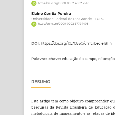
https://orcid.org/0000-0002-4002-2517
Elaine Corrêa Pereira
Universidade Federal do Rio Grande - FURG
https://orcid.org/0000-0002-3779-1403
DOI:
https://doi.org/10.70860/ufnt.rbec.e18114
educação do campo, educação
Palavras-chave:
RESUMO
Este artigo tem como objetivo compreender q
pesquisas da Revista Brasileira de Educação 
metodologia de mapeamento e as etapas de ident