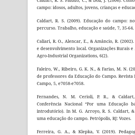
Caldart, R. S. Paludo, C., & Doll, J. (2006). Co
campo: idosos, adultos, jovens, crianças e edu
Caldart, R. S. (2009). Educação do campo: n
percurso. Trabalho, educação e saúde, 7, 35-64.
Caliari, R. O., Alencar, E., & Amâncio, R. (2002
e desenvolvimento local. Organizações Rurais e
Agro-Industrial Organizations, 6(2).
Faleiro, W., Ribeiro, G. K. N., & Farias, M. N. 
de professores da Educação do Campo. Revista 
Campo, 5, e7058-e7058.
Fernandes, N. M. Cerioli, P. R., & Caldart,
Conferência Nacional “Por uma Educação bá
introdutório). In M. G. Arroyo, R. S. Caldart, &
uma educação do campo. Petrópolis, RJ: Vozes.
Ferreira, G. A., & Klepka, V. (2019). Pedag