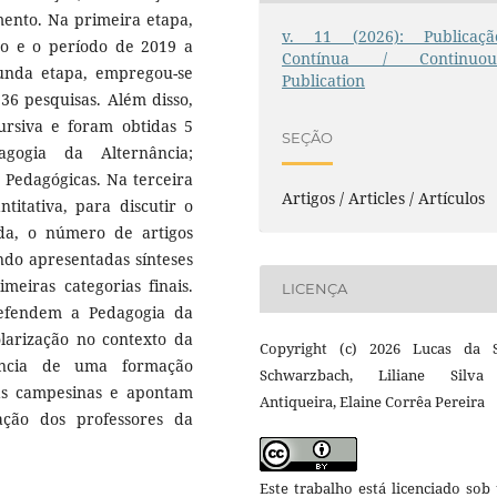
mento. Na primeira etapa,
v. 11 (2026): Publicaçã
po e o período de 2019 a
Contínua / Continuou
gunda etapa, empregou-se
Publication
36 pesquisas. Além disso,
cursiva e foram obtidas 5
SEÇÃO
agogia da Alternância;
s Pedagógicas. Na terceira
Artigos / Articles / Artículos
titativa, para discutir o
da, o número de artigos
endo apresentadas sínteses
meiras categorias finais.
LICENÇA
defendem a Pedagogia da
olarização no contexto da
Copyright (c) 2026 Lucas da S
ncia de uma formação
Schwarzbach, Liliane Silv
as campesinas e apontam
Antiqueira, Elaine Corrêa Pereira
uação dos professores da
Este trabalho está licenciado so