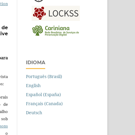
tion
 de
ive
para
IDIOMA
Português (Brasil)
ista
s:
English
Español (España)
orais
Français (Canada)
o de
alho
Deutsch
 sob
ons
 o