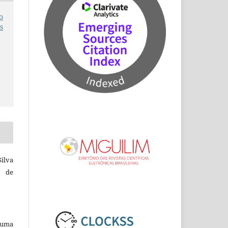
o
s
ilva
a de
b uma