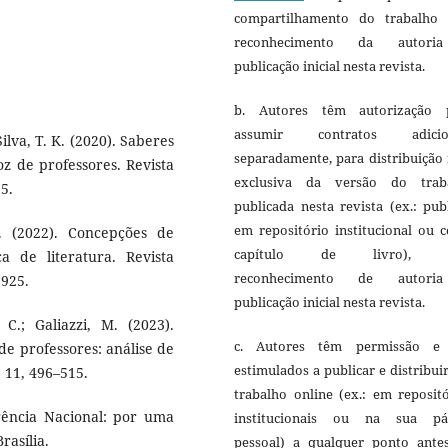
compartilhamento do trabalho
reconhecimento da autori
publicação inicial nesta revista.
b. Autores têm autorização 
assumir contratos adicio
ilva, T. K. (2020). Saberes
separadamente, para distribuição
oz de professores. Revista
exclusiva da versão do trab
5.
publicada nesta revista (ex.: pub
em repositório institucional ou 
. (2022). Concepções de
capítulo de livro), 
 de literatura. Revista
reconhecimento de autori
2925.
publicação inicial nesta revista.
 C.; Galiazzi, M. (2023).
c. Autores têm permissão e
de professores: análise de
estimulados a publicar e distribui
, 11, 496–515.
trabalho online (ex.: em reposit
rência Nacional: por uma
institucionais ou na sua pá
rasília.
pessoal) a qualquer ponto ante