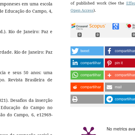
of published work (See the
Effe
camponeses em uma escola
Open Access
).
a de Educação do Campo, 4,
d.). Rio de Janeiro: Paz e
0
0
0
tweet
compartilha
rdade. Rio de Janeiro: Paz
compartilhar
pin it
ância e seus 50 anos: uma
compartilhar
compartilha
o. Revista Brasileira de
compartilhar
mail
compartilha
2021). Desafios da inserção
m Educação do Campo no
ação do Campo, 6, e12969-
No metrics ava