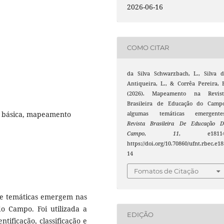
2026-06-16
COMO CITAR
da Silva Schwarzbach, L., Silva 
Antiqueira, L., & Corrêa Pereira, 
(2026). Mapeamento na Revist
Brasileira de Educação do Campo
 básica, mapeamento
algumas temáticas emergentes
Revista Brasileira De Educação D
Campo
,
11
, e18114
https://doi.org/10.70860/ufnt.rbec.e18
14
Fomatos de Citação
ue temáticas emergem nas
do Campo. Foi utilizada a
EDIÇÃO
ificação, classificação e