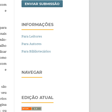
ENVIAR SUBMISSÃO
 com
a e
INFORMAÇÕES
para
nais
Para Leitores
 não-
Para Autores
alho
Para Bibliotecários
licar
como
com
a e
NAVEGAR
 são
r seu
EDIÇÃO ATUAL
órios
gina
s ou