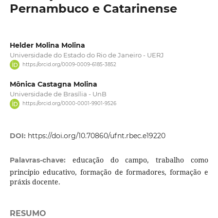
Pernambuco e Catarinense
Helder Molina Molina
Universidade do Estado do Rio de Janeiro - UERJ
https://orcid.org/0009-0009-6185-3852
Mônica Castagna Molina
Universidade de Brasília - UnB
https://orcid.org/0000-0001-9901-9526
DOI:
https://doi.org/10.70860/ufnt.rbec.e19220
educação do campo, trabalho como
Palavras-chave:
princípio educativo, formação de formadores, formação e
práxis docente.
RESUMO