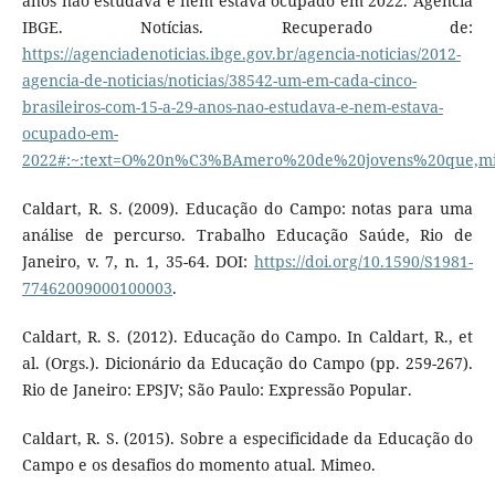
anos não estudava e nem estava ocupado em 2022. Agência
IBGE. Notícias. Recuperado de:
https://agenciadenoticias.ibge.gov.br/agencia-noticias/2012-
agencia-de-noticias/noticias/38542-um-em-cada-cinco-
brasileiros-com-15-a-29-anos-nao-estudava-e-nem-estava-
ocupado-em-
2022#:~:text=O%20n%C3%BAmero%20de%20jovens%20que,m
Caldart, R. S. (2009). Educação do Campo: notas para uma
análise de percurso. Trabalho Educação Saúde, Rio de
Janeiro, v. 7, n. 1, 35-64. DOI:
https://doi.org/10.1590/S1981-
77462009000100003
.
Caldart, R. S. (2012). Educação do Campo. In Caldart, R., et
al. (Orgs.). Dicionário da Educação do Campo (pp. 259-267).
Rio de Janeiro: EPSJV; São Paulo: Expressão Popular.
Caldart, R. S. (2015). Sobre a especificidade da Educação do
Campo e os desafios do momento atual. Mimeo.