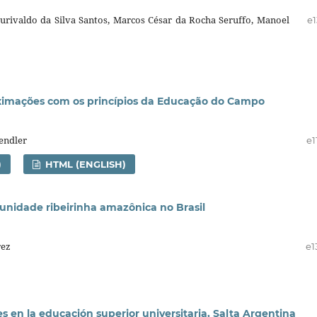
ourivaldo da Silva Santos, Marcos César da Rocha Seruffo, Manoel
e1
oximações com os princípios da Educação do Campo
endler
e1
)
HTML (ENGLISH)
unidade ribeirinha amazônica no Brasil
rez
e1
s en la educación superior universitaria, Salta Argentina