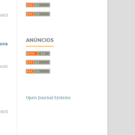
4613
ANÚNCIOS
uca
4400
Open Journal Systems
4605