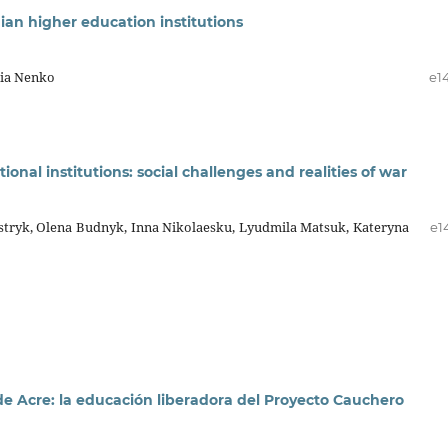
an higher education institutions
iia Nenko
e1
onal institutions: social challenges and realities of war
stryk, Olena Budnyk, Inna Nikolaesku, Lyudmila Matsuk, Kateryna
e1
de Acre: la educación liberadora del Proyecto Cauchero