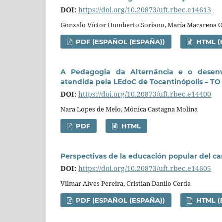
DOI:
https://doi.org/10.20873/uft.rbec.e14613
Gonzalo Víctor Humberto Soriano, María Macarena O
PDF (ESPAÑOL (ESPAÑA))
HTML (
A Pedagogia da Alternância e o desenv
atendida pela LEdoC de Tocantinópolis – TO
DOI:
https://doi.org/10.20873/uft.rbec.e14400
Nara Lopes de Melo, Mônica Castagna Molina
PDF
HTML
Perspectivas de la educación popular del c
DOI:
https://doi.org/10.20873/uft.rbec.e14605
Vilmar Alves Pereira, Cristian Danilo Cerda
PDF (ESPAÑOL (ESPAÑA))
HTML (