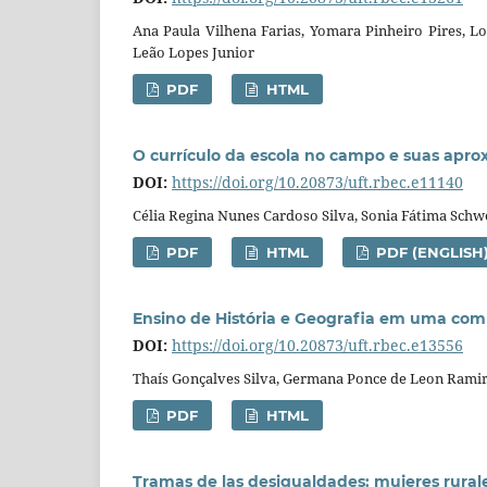
Ana Paula Vilhena Farias, Yomara Pinheiro Pires, L
Leão Lopes Junior
PDF
HTML
O currículo da escola no campo e suas apr
DOI:
https://doi.org/10.20873/uft.rbec.e11140
Célia Regina Nunes Cardoso Silva, Sonia Fátima Schw
PDF
HTML
PDF (ENGLISH
Ensino de História e Geografia em uma com
DOI:
https://doi.org/10.20873/uft.rbec.e13556
Thaís Gonçalves Silva, Germana Ponce de Leon Rami
PDF
HTML
Tramas de las desigualdades: mujeres rurale