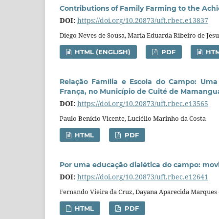
Contributions of Family Farming to the Ac
DOI:
https://doi.org/10.20873/uft.rbec.e13837
Diego Neves de Sousa, Maria Eduarda Ribeiro de Jesu
HTML (ENGLISH)
PDF
HT
Relação Família e Escola do Campo: Uma 
França, no Município de Cuité de Mamang
DOI:
https://doi.org/10.20873/uft.rbec.e13565
Paulo Benício Vicente, Luciélio Marinho da Costa
HTML
PDF
Por uma educação dialética do campo: mov
DOI:
https://doi.org/10.20873/uft.rbec.e12641
Fernando Vieira da Cruz, Dayana Aparecida Marques 
HTML
PDF