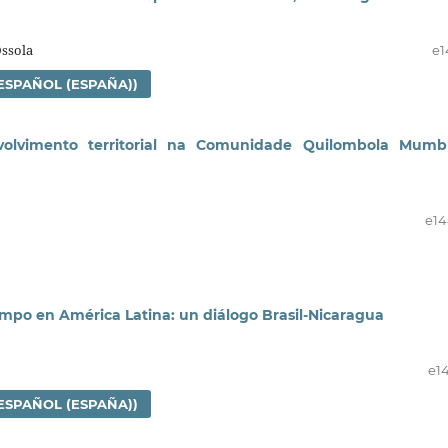
ssola
e1
ESPAÑOL (ESPAÑA))
olvimento territorial na Comunidade Quilombola Mumb
e1
ampo en América Latina: un diálogo Brasil-Nicaragua
e1
ESPAÑOL (ESPAÑA))