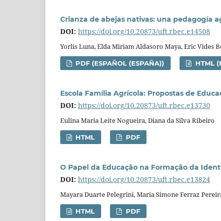
Crianza de abejas nativas: una pedagogía a
DOI:
https://doi.org/10.20873/uft.rbec.e14508
Yorlis Luna, Elda Miriam Aldasoro Maya, Eric Vides B
PDF (ESPAÑOL (ESPAÑA))
HTML (
Escola Família Agrícola: Propostas de Educ
DOI:
https://doi.org/10.20873/uft.rbec.e13730
Eulina Maria Leite Nogueira, Diana da Silva Ribeiro
HTML
PDF
O Papel da Educação na Formação da Identi
DOI:
https://doi.org/10.20873/uft.rbec.e13824
Mayara Duarte Pelegrini, Maria Simone Ferraz Pereir
HTML
PDF