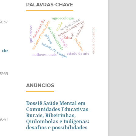
PALAVRAS-CHAVE
agroecologia
ecofeminismo
emancipação
pesquisa empírica
sociobiodiversidade
3837
cunha
ecologia
quilombos
decolonialidade
escola do campo
tic
gênero
´Ética
marajó
mulheres
saberes do campo
é de
estado da arte
mulheres rurais
3565
ANÚNCIOS
Dossiê Saúde Mental em
Comunidades Educativas
Rurais, Ribeirinhas,
2641
Quilombolas e Indígenas:
desafios e possibilidades