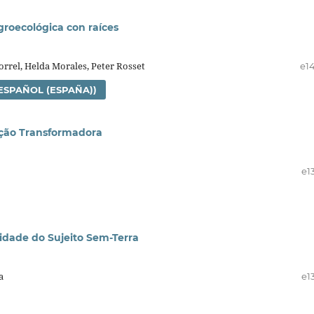
groecológica con raíces
orrel, Helda Morales, Peter Rosset
e1
ESPAÑOL (ESPAÑA))
ação Transformadora
e1
dade do Sujeito Sem-Terra
a
e1