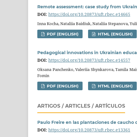
Remote assessment: case study from Ukraini
DOI:
https://doi.org/10.20873/uft.rbec.e14665
Inna Kocha, Nataliia Baidiuk, Nataliia Stepanova, Yul
PDF (ENGLISH)
HTML (ENGLISH)
Pedagogical innovations in Ukrainian educati
DOI:
https://doi.org/10.20873/uft.rbec.e14557
Oksana Panchenko, Valeriia Shynkarova, Tamila Mai
Fomin
PDF (ENGLISH)
HTML (ENGLISH)
ARTIGOS / ARTICLES / ARTÍCULOS
Paulo Freire en las plantaciones de caucho 
DOI:
https://doi.org/10.20873/uft.rbec.e13361