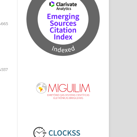
4665
4557