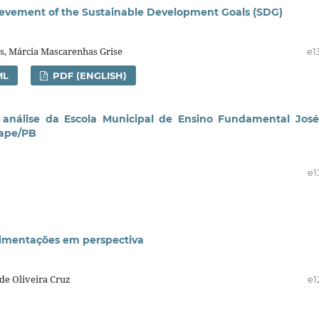
hievement of the Sustainable Development Goals (SDG)
s, Márcia Mascarenhas Grise
e1
ML
PDF (ENGLISH)
análise da Escola Municipal de Ensino Fundamental Jos
uape/PB
e1
imentações em perspectiva
de Oliveira Cruz
e1