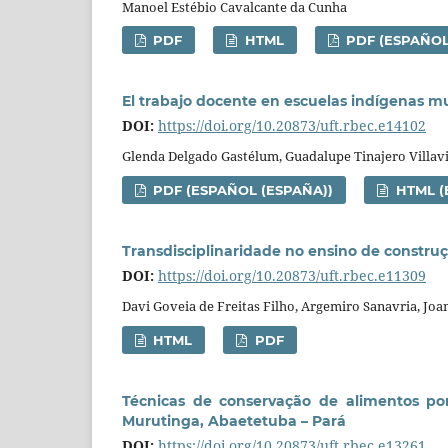
Manoel Estébio Cavalcante da Cunha
PDF
HTML
PDF (ESPAÑOL
El trabajo docente en escuelas indígenas m
DOI:
https://doi.org/10.20873/uft.rbec.e14102
Glenda Delgado Gastélum, Guadalupe Tinajero Villav
PDF (ESPAÑOL (ESPAÑA))
HTML (
Transdisciplinaridade no ensino de construçõ
DOI:
https://doi.org/10.20873/uft.rbec.e11309
Davi Goveia de Freitas Filho, Argemiro Sanavria, Joana
HTML
PDF
Técnicas de conservação de alimentos po
Murutinga, Abaetetuba – Pará
DOI:
https://doi.org/10.20873/uft.rbec.e13261