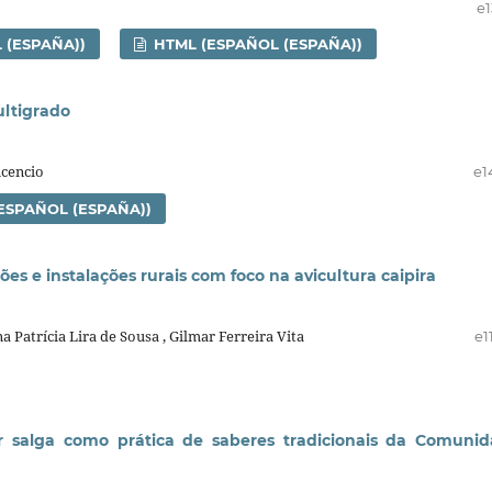
e1
 (ESPAÑA))
HTML (ESPAÑOL (ESPAÑA))
ultigrado
icencio
e1
ESPAÑOL (ESPAÑA))
es e instalações rurais com foco na avicultura caipira
 Patrícia Lira de Sousa , Gilmar Ferreira Vita
e1
r salga como prática de saberes tradicionais da Comuni