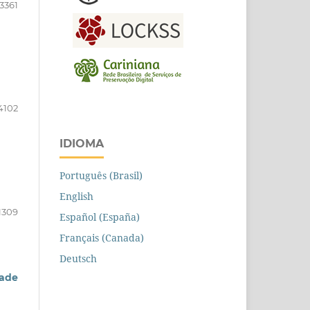
3361
4102
IDIOMA
Português (Brasil)
English
1309
Español (España)
Français (Canada)
Deutsch
dade