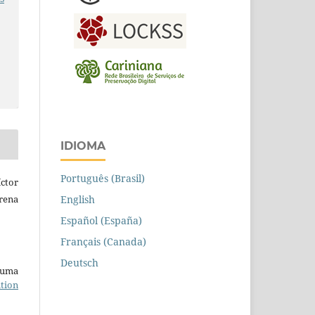
IDIOMA
Português (Brasil)
ctor
English
rena
Español (España)
Français (Canada)
Deutsch
b uma
tion