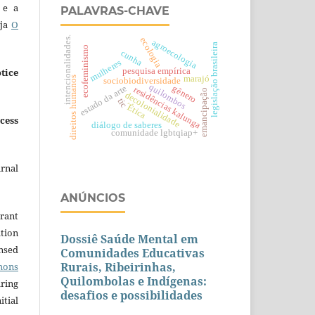
 e a
PALAVRAS-CHAVE
eja
O
intencionalidades.
ecologia
agroecologia
legislação brasileira
ecofeminismo
cunha
mulheres
pesquisa empírica
tice
marajó
direitos humanos
sociobiodiversidade
quilombos
estado da arte
gênero
residências kalunga
emancipação
decolonialidade
tic
´Ética
cess
diálogo de saberes
comunidade lgbtqiap+
urnal
ANÚNCIOS
grant
ation
Dossiê Saúde Mental em
ensed
Comunidades Educativas
Rurais, Ribeirinhas,
mons
Quilombolas e Indígenas:
aring
desafios e possibilidades
itial