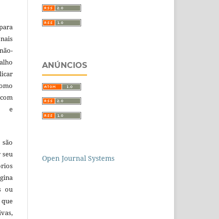
para
nais
 não-
alho
ANÚNCIOS
licar
como
com
a e
 são
r seu
Open Journal Systems
órios
gina
s ou
 que
ivas,