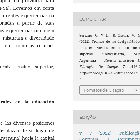
capital da província para
UNSa). Levamos em conta
iferentes experiências na
COMO CITAR
tionadas a partir de suas
 Tais experiências compõem
Soriano, G. V. H., & Ossola, M. 
e misturam a diversidade
(2022). Tramas de las desigualdade
a, bem como as relações
mujeres rurales en la educació
superior universitaria, Salt
Argentina .
Revista Brasileira 
rais, ensino superior,
Educação Do Campo
,
7
, e14613
https://doi.org/10.20873/uft.rbec.e146
3
Fomatos de Citação
rales en la educación
EDIÇÃO
de las diversas posiciones
desplazan de su lugar de
v. 7 (2022): Publicaçã
Argentina) hacia la capital
Contínua / Continuou