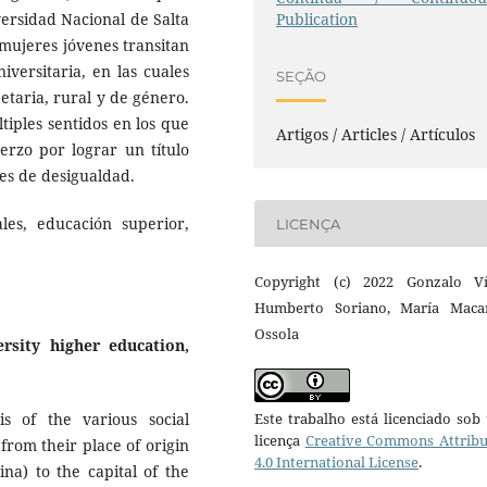
versidad Nacional de Salta
Publication
mujeres jóvenes transitan
iversitaria, en las cuales
SEÇÃO
 etaria, rural y de género.
iples sentidos en los que
Artigos / Articles / Artículos
uerzo por lograr un título
es de desigualdad.
les, educación superior,
LICENÇA
Copyright (c) 2022 Gonzalo Ví
Humberto Soriano, María Maca
Ossola
rsity higher education,
is of the various social
Este trabalho está licenciado so
licença
Creative Commons Attribu
rom their place of origin
4.0 International License
.
ina) to the capital of the