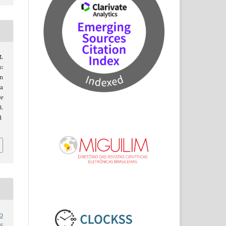
M.
s:
n
a
De
.
1
o
s