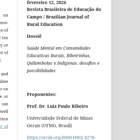
fevereiro 12, 2026
Revista Brasileira de Educação do
e on
Campo / Brazilian Journal of
 non-
Rural Education
on of
Dossiê
l (ex
ry or
Saúde Mental em Comunidades
nt of
Educativas Rurais, Ribeirinhas,
.
Quilombolas e Indígenas: desafios e
possibilidades
 and
line
or on
Proponentes:
re or
t can
Prof. Dr. Luiz Paulo Ribeiro
 well
Universidade Federal de Minas
ation
Gerais (UFMG, Brasil)
ct of
https://orcid.org/0000-0002-4278-