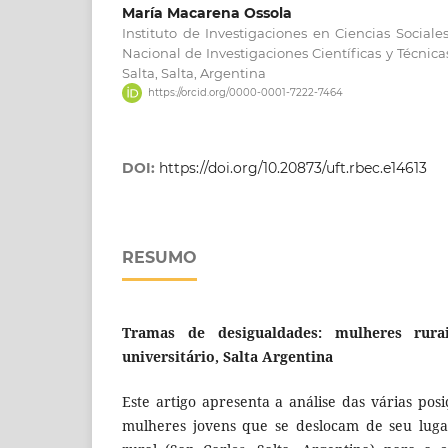
María Macarena Ossola
Instituto de Investigaciones en Ciencias Socia
Nacional de Investigaciones Científicas y Técnic
Salta, Salta, Argentina
https://orcid.org/0000-0001-7222-7464
DOI:
https://doi.org/10.20873/uft.rbec.e14613
RESUMO
Tramas de desigualdades: mulheres rura
universitário, Salta Argentina
Este artigo apresenta a análise das várias pos
mulheres jovens que se deslocam de seu luga