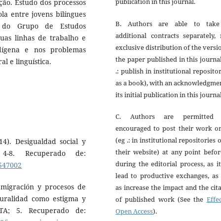
publication in this journal.
ação. Estudo dos processos
la entre jovens bilíngues
B. Authors are able to tak
a do Grupo de Estudos
additional contracts separately,
uas linhas de trabalho e
exclusive distribution of the versi
dígena e nos problemas
the paper published in this journa
l e linguística.
.: publish in institutional reposito
as a book), with an acknowledgme
its initial publication in this journal
C. Authors are permitted
encouraged to post their work on
(eg .: in institutional repositories 
14). Desigualdad social y
their website) at any point befo
, 4-8. Recuperado de:
during the editorial process, as i
2547002
lead to productive exchanges, as
, migración y procesos de
as increase the impact and the cit
ruralidad como estigma y
of published work (See the
Effe
ITA; 5. Recuperado de:
Open Access
).