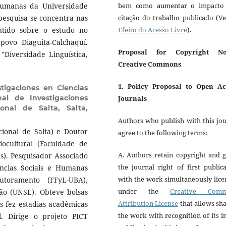
 Humanas da Universidade
bem como aumentar o impacto
pesquisa se concentra nas
citação do trabalho publicado (V
ntido sobre o estudo no
Efeito do Acesso Livre
).
povo Diaguita-Calchaquí.
Proposal for Copyright No
"Diversidade Linguística,
Creative Commons
1. Policy Proposal to Open Ac
stigaciones en Ciencias
al de Investigaciones
Journals
ional de Salta, Salta,
Authors who publish with this jo
ional de Salta) e Doutor
agree to the following terms:
ocultural (Faculdade de
A. Authors retain copyright and 
es). Pesquisador Associado
the journal right of first public
ncias Sociais e Humanas
with the work simultaneously lic
utoramento (FFyL-UBA),
under the
Creative Com
ção (UNSE). Obteve bolsas
Attribution License
that allows sh
fez estadias acadêmicas
the work with recognition of its in
. Dirige o projeto PICT