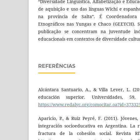
“Diversidade Linguística, Alfabetização e Educ
de aquisição e uso das línguas Wichí e espanho
na província de Salta”. É Coordenador
Etnográficos nas Yungas e Chaco (GEEYCH). S
publicação se concentram na juventude in
educacionais em contextos de diversidade cultura
REFERÊNCIAS
Alcántara Santuario, A., & Villa Lever, L. (20
educación superior. Universidades, 59
https://www.redalyc.org/comocitar.oa?id=3733
Aparicio, P., & Ruiz Peyré, F. (2011). Jóvenes
integración socioeducativa en Argentina. La 
fractura de la cohesión social. Revista R