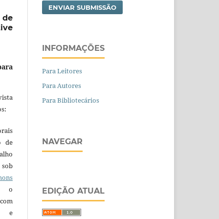
ENVIAR SUBMISSÃO
 de
ive
INFORMAÇÕES
para
Para Leitores
Para Autores
ista
Para Bibliotecários
s:
orais
NAVEGAR
o de
alho
 sob
ons
 o
EDIÇÃO ATUAL
 com
a e