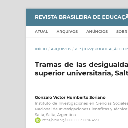
REVISTA BRASILEIRA DE EDUCA
ATUAL
ARQUIVOS
ANÚNCIOS
SOB
INÍCIO
/
ARQUIVOS
/
V. 7 (2022): PUBLICAÇÃO 
Tramas de las desigualda
superior universitaria, Sa
Gonzalo Víctor Humberto Soriano
Instituto de Investigaciones en Ciencias Socia
Nacional de Investigaciones Científicas y Técnic
Salta, Salta, Argentina
https://orcid.org/0000-0003-0076-453X