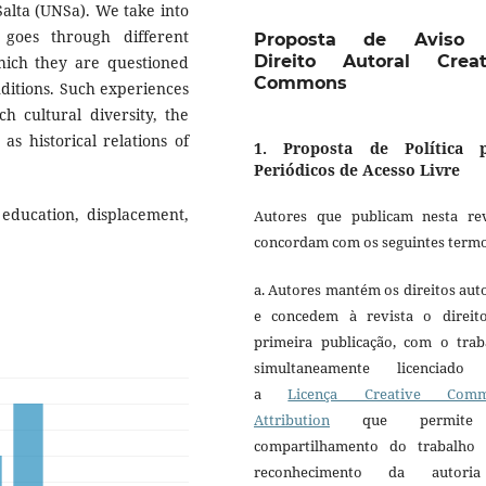
Salta (UNSa). We take into
goes through different
Proposta de Aviso
Direito Autoral Creat
which they are questioned
Commons
nditions. Such experiences
h cultural diversity, the
as historical relations of
1. Proposta de Política 
Periódicos de Acesso Livre
 education, displacement,
Autores que publicam nesta rev
concordam com os seguintes termo
a. Autores mantém os direitos aut
e concedem à revista o direit
primeira publicação, com o trab
simultaneamente licenciado
a
Licença Creative Comm
Attribution
que permite
compartilhamento do trabalho
reconhecimento da autori