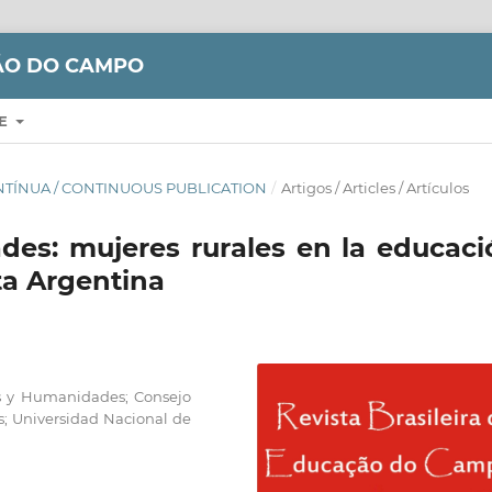
ÇÃO DO CAMPO
RE
CONTÍNUA / CONTINUOUS PUBLICATION
/
Artigos / Articles / Artículos
des: mujeres rurales en la educaci
lta Argentina
les y Humanidades; Consejo
as; Universidad Nacional de