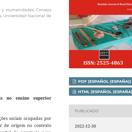
les y Humanidades; Consejo
as; Universidad Nacional de
PDF (ESPAÑOL (ESPAÑA))
HTML (ESPAÑOL (ESPAÑA)
is no ensino superior
PUBLICADO
ições sociais ocupadas por
r de origem no contexto
2022-12-30