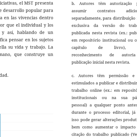
iciativas, el MST presenta
b. Autores têm autorização 
de desarrollo popular para
assumir contratos adicio
da en las vivencias dentro
separadamente, para distribuição
r que el individual y los
exclusiva da versão do trab
 y así, hablando de un
publicada nesta revista (ex.: pub
fica pensar en los sujetos
em repositório institucional ou 
lla su vida y trabajo. La
capítulo de livro), 
mano, que construye un
reconhecimento de autori
publicação inicial nesta revista.
idad.
c. Autores têm permissão e
estimulados a publicar e distribui
trabalho online (ex.: em reposit
institucionais ou na sua pá
pessoal) a qualquer ponto ante
durante o processo editorial, já
isso pode gerar alterações produt
bem como aumentar o impacto
citação do trabalho publicado (V