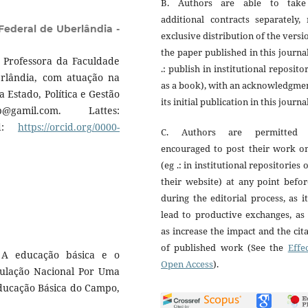
B. Authors are able to tak
additional contracts separately,
Federal de Uberlândia -
exclusive distribution of the versi
the paper published in this journa
Professora da Faculdade
.: publish in institutional reposito
rlândia, com atuação na
as a book), with an acknowledgme
Estado, Política e Gestão
its initial publication in this journal
gamil.com. Lattes:
cid:
https://orcid.org/0000-
C. Authors are permitted
encouraged to post their work on
(eg .: in institutional repositories 
their website) at any point befo
during the editorial process, as i
lead to productive exchanges, as
as increase the impact and the cit
of published work (See the
Effe
 educação básica e o
Open Access
).
culação Nacional Por Uma
ducação Básica do Campo,