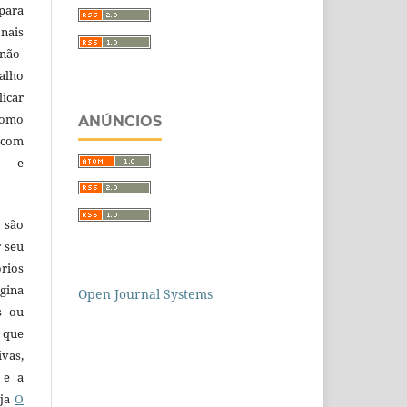
para
nais
 não-
alho
licar
como
ANÚNCIOS
com
a e
 são
r seu
órios
gina
Open Journal Systems
s ou
 que
ivas,
 e a
eja
O