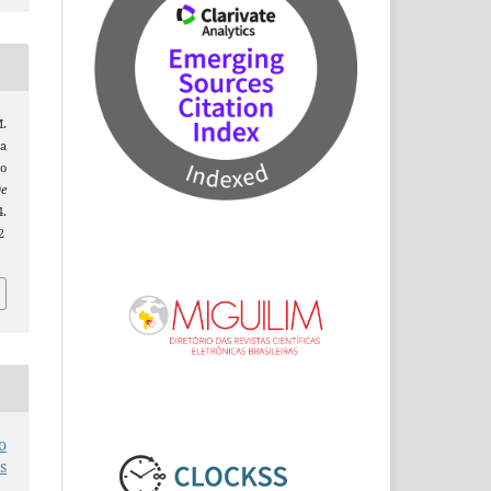
M.
a
o
e
.
2
o
s