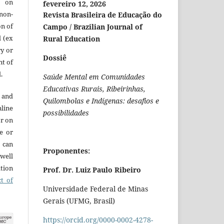
e on
fevereiro 12, 2026
 non-
Revista Brasileira de Educação do
on of
Campo / Brazilian Journal of
l (ex
Rural Education
ry or
Dossiê
nt of
.
Saúde Mental em Comunidades
Educativas Rurais, Ribeirinhas,
 and
Quilombolas e Indígenas: desafios e
line
possibilidades
or on
re or
t can
Proponentes:
 well
ation
Prof. Dr. Luiz Paulo Ribeiro
ct of
Universidade Federal de Minas
Gerais (UFMG, Brasil)
https://orcid.org/0000-0002-4278-