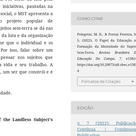
iniciativas, pautadas na
social, o MST apresenta a
COMO CITAR
o projeto popular de
jeitos sem-terra se dá nas
Pelegrini, M. D., & Ferraz Pereira, 
 da luta e da organização
S. (2022). O Papel da Educação n
or que o individual e os
Formação da Identidade do Sujeit
or isso, falar sobre um
Sem-Terra.
Revista Brasileira D
 pensar nos sujeitos que
Educação Do Campo
,
7
, e13824
 vida e seu trabalho. A
https://doi.org/10.20873/uft.rbec.e138
4
, um ser que constrói e é
Fomatos de Citação
idade.
EDIÇÃO
 the Landless Subject's
v. 7 (2022): Publicaçã
Contínua / Continuou
Publication