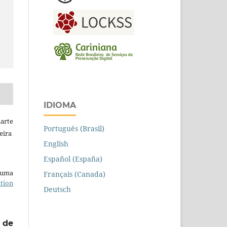
IDIOMA
arte
Português (Brasil)
eira
English
Español (España)
b uma
Français (Canada)
tion
Deutsch
 de