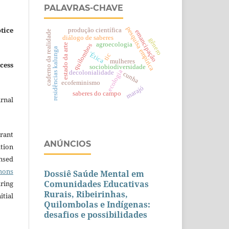
PALAVRAS-CHAVE
pesquisa empírica
tice
produção científica
emancipação
caderno da realidade
diálogo de saberes
gênero
agroecologia
quilombos
estado da arte
residências kalunga
´Ética
tic
mulheres
cess
sociobiodiversidade
ecologia
decolonialidade
cunha
ecofeminismo
marajó
saberes do campo
urnal
grant
ANÚNCIOS
ation
ensed
mons
Dossiê Saúde Mental em
Comunidades Educativas
aring
Rurais, Ribeirinhas,
itial
Quilombolas e Indígenas:
desafios e possibilidades