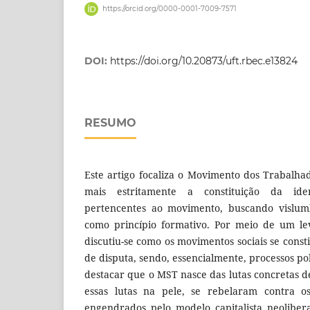
https://orcid.org/0000-0001-7009-7571
DOI:
https://doi.org/10.20873/uft.rbec.e13824
RESUMO
Este artigo focaliza o Movimento dos Trabalh
mais estritamente a constituição da iden
pertencentes ao movimento, buscando vislum
como princípio formativo. Por meio de um lev
discutiu-se como os movimentos sociais se con
de disputa, sendo, essencialmente, processos pol
destacar que o MST nasce das lutas concretas d
essas lutas na pele, se rebelaram contra os
engendrados pelo modelo capitalista neoliber