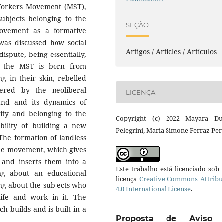
 Workers Movement (MST),
subjects belonging to the
SEÇÃO
movement as a formative
 was discussed how social
Artigos / Articles / Artículos
ispute, being essentially,
at the MST is born from
ng in their skin, rebelled
dered by the neoliberal
LICENÇA
land and its dynamics of
ivity and belonging to the
Copyright (c) 2022 Mayara Du
bility of building a new
Pelegrini, Maria Simone Ferraz Per
The formation of landless
 the movement, which gives
 and inserts them into a
Este trabalho está licenciado so
ng about an educational
licença
Creative Commons Attribu
ing about the subjects who
4.0 International License
.
ife and work in it. The
h builds and is built in a
Proposta de Aviso