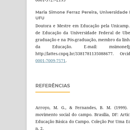
Maria Simone Ferraz Pereira,
Universidade 
UFU
Doutora e Mestre em Educação pela Unicamp. 
de Educação da Universidade Federal de Ube
graduação e na Pós-graduação, membro da linha 
da Educação. E-mail: msimonefp@
http://lattes.cnpq.br/3381781135088677. Or
0001-7009-7571
.
REFERÊNCIAS
Arroyo, M. G., & Fernandes, B. M. (1999). A
movimento social do campo. Brasília, DF: Arti
Educação Básica do Campo. Coleção Por Uma E
n. 2.