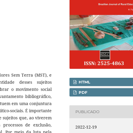
adores Sem Terra (MST), e
tidade desses sujeitos
HTML
brar o movimento social
PDF
antamento bibliográfico,
stituem em uma conjuntura
ítico-sociais. É importante
PUBLICADO
e sujeitos que, ao viverem
 processos de exclusão,
2022-12-19
al. Por meio da luta pela