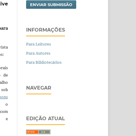
ive
ENVIAR SUBMISSÃO
para
INFORMAÇÕES
Para Leitores
ista
Para Autores
s:
Para Bibliotecários
orais
o de
alho
NAVEGAR
 sob
ons
 o
 com
EDIÇÃO ATUAL
a e