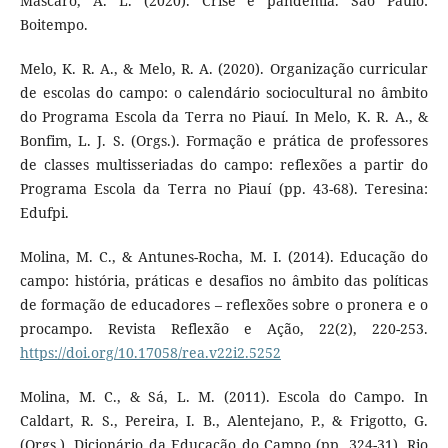
Mascaro, A. L. (2020). Crise e pandemia. São Paulo:
Boitempo.
Melo, K. R. A., & Melo, R. A. (2020). Organização curricular
de escolas do campo: o calendário sociocultural no âmbito
do Programa Escola da Terra no Piauí. In Melo, K. R. A., &
Bonfim, L. J. S. (Orgs.). Formação e prática de professores
de classes multisseriadas do campo: reflexões a partir do
Programa Escola da Terra no Piauí (pp. 43-68). Teresina:
Edufpi.
Molina, M. C., & Antunes-Rocha, M. I. (2014). Educação do
campo: história, práticas e desafios no âmbito das políticas
de formação de educadores – reflexões sobre o pronera e o
procampo. Revista Reflexão e Ação, 22(2), 220-253.
https://doi.org/10.17058/rea.v22i2.5252
Molina, M. C., & Sá, L. M. (2011). Escola do Campo. In
Caldart, R. S., Pereira, I. B., Alentejano, P., & Frigotto, G.
(Orgs.). Dicionário da Educação do Campo (pp. 324-31). Rio