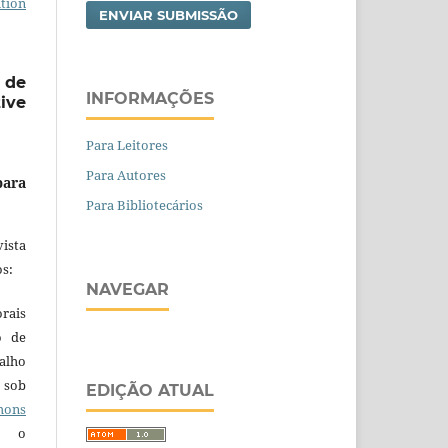
tion
ENVIAR SUBMISSÃO
 de
INFORMAÇÕES
ive
Para Leitores
Para Autores
para
Para Bibliotecários
ista
s:
NAVEGAR
orais
o de
alho
 sob
EDIÇÃO ATUAL
ons
 o