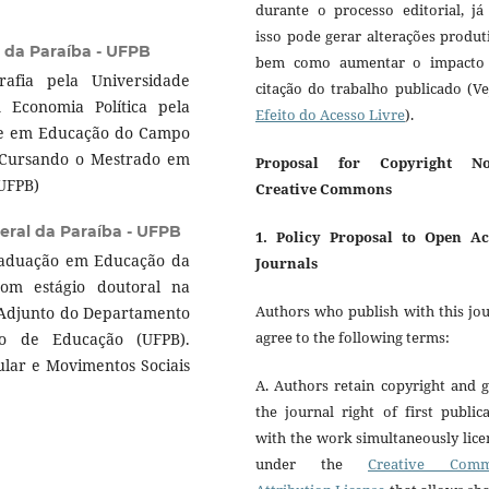
durante o processo editorial, já
isso pode gerar alterações produt
 da Paraíba - UFPB
bem como aumentar o impacto
afia pela Universidade
citação do trabalho publicado (V
 Economia Política pela
Efeito do Acesso Livre
).
) e em Educação do Campo
. Cursando o Mestrado em
Proposal for Copyright No
(UFPB)
Creative Commons
eral da Paraíba - UFPB
1. Policy Proposal to Open Ac
raduação em Educação da
Journals
om estágio doutoral na
Authors who publish with this jo
 Adjunto do Departamento
agree to the following terms:
o de Educação (UFPB).
lar e Movimentos Sociais
A. Authors retain copyright and 
the journal right of first public
with the work simultaneously lic
under the
Creative Com