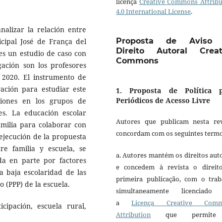
licença
Creative Commons Attribu
4.0 International License
.
nalizar la relación entre
Proposta de Aviso
icipal José de França del
Direito Autoral Creat
es un estudio de caso con
Commons
gación son los profesores
 2020. El instrumento de
vación para estudiar este
1. Proposta de Política 
Periódicos de Acesso Livre
siones en los grupos de
res. La educación escolar
Autores que publicam nesta rev
familia para colaborar con
concordam com os seguintes termo
 ejecución de la propuesta
re familia y escuela, se
a. Autores mantém os direitos aut
ida en parte por factores
e concedem à revista o direit
a baja escolaridad de las
primeira publicação, com o trab
co (PPP) de la escuela.
simultaneamente licenciado
a
Licença Creative Comm
ticipación, escuela rural,
Attribution
que permite