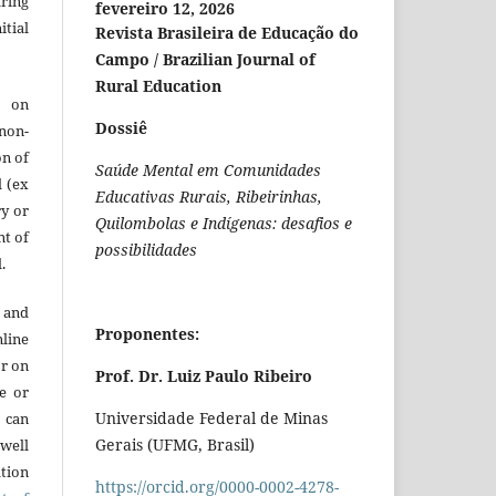
aring
fevereiro 12, 2026
itial
Revista Brasileira de Educação do
Campo / Brazilian Journal of
Rural Education
e on
Dossiê
 non-
on of
Saúde Mental em Comunidades
l (ex
Educativas Rurais, Ribeirinhas,
ry or
Quilombolas e Indígenas: desafios e
nt of
possibilidades
.
 and
Proponentes:
line
or on
Prof. Dr. Luiz Paulo Ribeiro
re or
Universidade Federal de Minas
t can
Gerais (UFMG, Brasil)
 well
ation
https://orcid.org/0000-0002-4278-