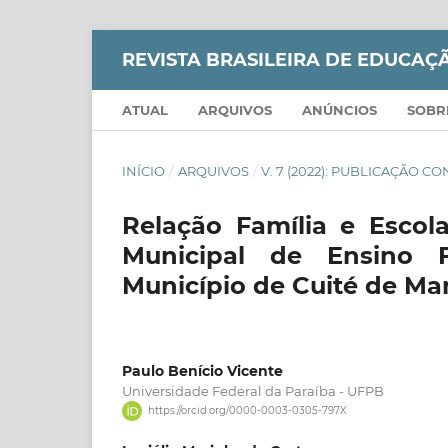
REVISTA BRASILEIRA DE EDUCA
ATUAL
ARQUIVOS
ANÚNCIOS
SOB
INÍCIO
/
ARQUIVOS
/
V. 7 (2022): PUBLICAÇÃO 
Relação Família e Esco
Municipal de Ensino 
Município de Cuité de 
Paulo Benício Vicente
Universidade Federal da Paraíba - UFPB
https://orcid.org/0000-0003-0305-797X