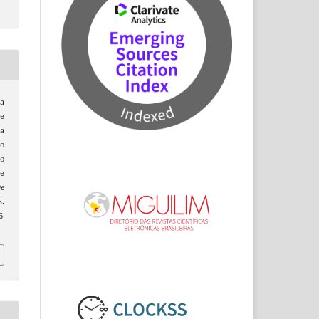
a
 e
a
o
o
e
De
.
6