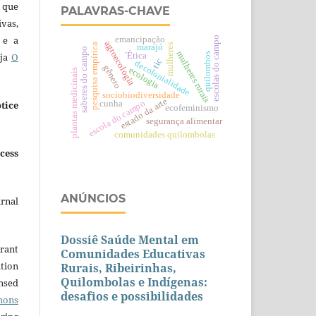
 que
PALAVRAS-CHAVE
ivas,
 e a
emancipação
escolas do campo
agroecologia
pesquisa empírica
mulheres
marajó
saberes do campo
mulheres rurais
´Ética
eja
O
quilombos
tic
decolonialidade
gênero
ecologia
plantas medicinais
sociobiodiversidade
estado da arte
escola do campo
cunha
tice
ecofeminismo
segurança alimentar
comunidades quilombolas
cess
ANÚNCIOS
urnal
Dossiê Saúde Mental em
grant
Comunidades Educativas
ation
Rurais, Ribeirinhas,
Quilombolas e Indígenas:
ensed
desafios e possibilidades
mons