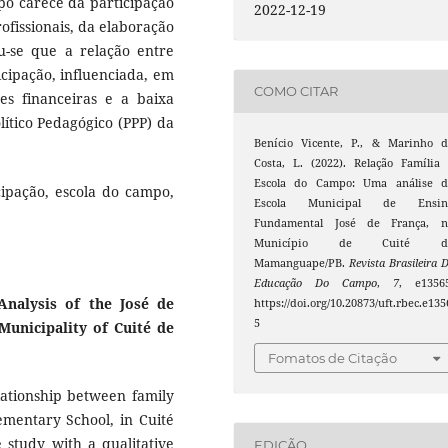
po carece da participação
2022-12-19
ofissionais, da elaboração
u-se que a relação entre
icipação, influenciada, em
COMO CITAR
es financeiras e a baixa
olítico Pedagógico (PPP) da
Benício Vicente, P., & Marinho d
Costa, L. (2022). Relação Família
Escola do Campo: Uma análise d
icipação, escola do campo,
Escola Municipal de Ensin
Fundamental José de França, n
Município de Cuité d
Mamanguape/PB.
Revista Brasileira 
Educação Do Campo
,
7
, e13565
Analysis of the José de
https://doi.org/10.20873/uft.rbec.e135
5
Municipality of Cuité de
Fomatos de Citação
elationship between family
ementary School, in Cuité
 study with a qualitative
EDIÇÃO