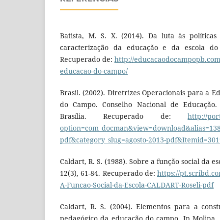
Batista, M. S. X. (2014). Da luta às polític
caracterização da educação e da escola do
Recuperado de:
http://educacaodocampopb.com.b
educacao-do-campo/
Brasil. (2002). Diretrizes Operacionais para a E
do Campo. Conselho Nacional de Educação. D
Brasília. Recuperado de:
http://po
option=com_docman&view=download&alias=138
pdf&category_slug=agosto-2013-pdf&Itemid=30
Caldart, R. S. (1988). Sobre a função social da e
12(3), 61-84. Recuperado de:
https://pt.scribd.
A-Funcao-Social-da-Escola-CALDART-Roseli-pdf
Caldart, R. S. (2004). Elementos para a const
pedagógico da educação do campo. In Molina, M.