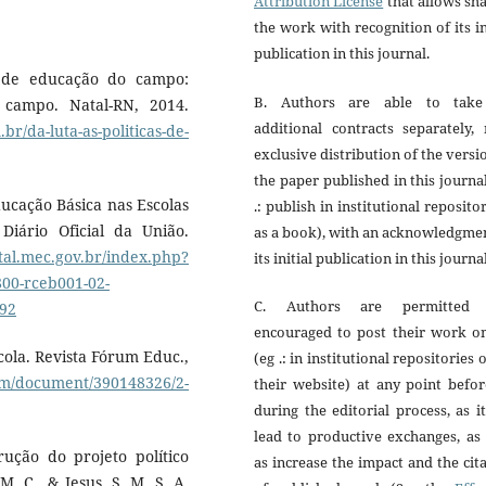
Attribution License
that allows sh
the work with recognition of its in
publication in this journal.
as de educação do campo:
B. Authors are able to tak
 campo. Natal-RN, 2014.
additional contracts separately,
r/da-luta-as-politicas-de-
exclusive distribution of the versi
the paper published in this journa
ducação Básica nas Escolas
.: publish in institutional reposito
iário Oficial da União.
as a book), with an acknowledgme
rtal.mec.gov.br/index.php?
its initial publication in this journal
00-rceb001-02-
C. Authors are permitted
192
encouraged to post their work on
scola. Revista Fórum Educ.,
(eg .: in institutional repositories 
com/document/390148326/2-
their website) at any point befo
during the editorial process, as i
lead to productive exchanges, as
rução do projeto político
as increase the impact and the cit
 C., & Jesus, S. M. S. A.