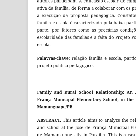
autores participam. A educação escolar do cam
ativa da família, de forma a colaborar com os pr
à execução da proposta pedagógica. Constato
família e escola é caracterizada pela baixa part
parte, por fatores como as precárias condiçõ
escolaridade das famílias e a falta do Projeto P
escola.
Palavras-chave:
relação família e escola, part
projeto político pedagógico.
Family and Rural School Relationship: An 
França Municipal Elementary School, in the 
Mamanguape/PB
ABSTRACT.
This article aims to analyze the r
and school at the José de França Municipal El
de Mamanguape city in Paraíba. This is a case