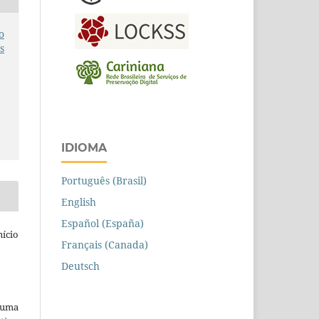
o
s
IDIOMA
Português (Brasil)
English
Español (España)
ício
Français (Canada)
Deutsch
b uma