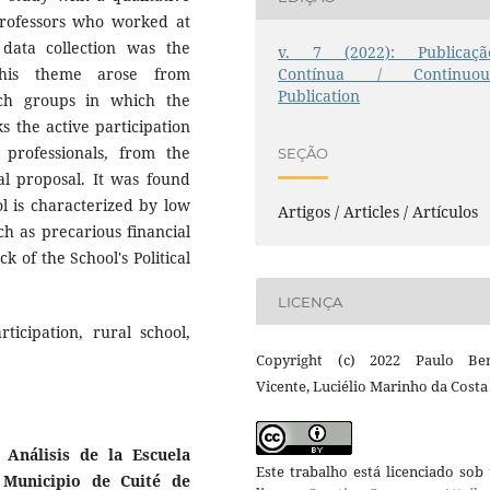
professors who worked at
 data collection was the
v. 7 (2022): Publicaçã
this theme arose from
Contínua / Continuou
Publication
rch groups in which the
s the active participation
 professionals, from the
SEÇÃO
al proposal. It was found
l is characterized by low
Artigos / Articles / Artículos
uch as precarious financial
k of the School's Political
LICENÇA
rticipation, rural school,
Copyright (c) 2022 Paulo Ben
Vicente, Luciélio Marinho da Costa
Análisis de la Escuela
Este trabalho está licenciado so
 Municipio de Cuité de