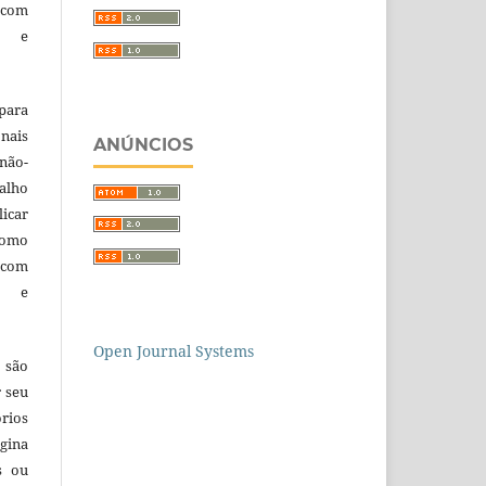
 com
a e
para
nais
ANÚNCIOS
 não-
alho
licar
como
com
a e
Open Journal Systems
 são
r seu
órios
gina
s ou