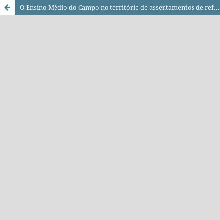
O Ensino Médio do Campo no território de assentamentos de reforma agrária de Abelardo Luz-SC