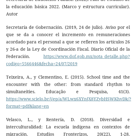
la educación básica 2022. (Marco y estructura curricular).
Autor
Secretaría de Gobernación. (2019, 24 de julio). Aviso por el
que se da a conocer el incremento en remuneraciones
acordado para el personal a que se refieren los artículos 26
y 26-a de la Ley de Coordinación Fiscal. Diario Oficial de la
Federación.
https://www.dof.gob.mx/nota_detalle.php?
codigo=5566446&fecha=24/07/2019
Teixeira, A., y Clementino, E. (2015). School time and the
encounter with the other: from standard rhythm to
simultaneities. Educação e Pesquisa, 41(3).
https://www.scielo.br/j/ep/a/WLwx6XYnJX8YZybHSWKhvDk/?
format=pdf&lang=en
Velasco, L., y Rentería, D. (2018). Diversidad e
interculturalidad: La escuela indígena en contextos de
migración. Estudios Fronterizos, 20(22), 1-28.