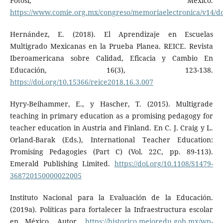
Potosí, México.
https://www.comie.org.mx/congreso/memoriaelectronica/v14/d
Hernández, E. (2018). El Aprendizaje en Escuelas
Multigrado Mexicanas en la Prueba Planea. REICE. Revista
Iberoamericana sobre Calidad, Eficacia y Cambio En
Educación, 16(3), 123-138.
https://doi.org/10.15366/reice2018.16.3.007
Hyry-Beihammer, E., y Hascher, T. (2015). Multigrade
teaching in primary education as a promising pedagogy for
teacher education in Austria and Finland. En C. J. Craig y L.
Orland-Barak (Eds.), International Teacher Education:
Promising Pedagogies (Part C) (Vol. 22C, pp. 89-113).
Emerald Publishing Limited.
https://doi.org/10.1108/S1479-
368720150000022005
Instituto Nacional para la Evaluación de la Educación.
(2019a). Políticas para fortalecer la Infraestructura escolar
en México. Autor.
https://historico.mejoredu.gob.mx/wp-