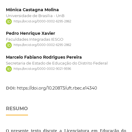
Mônica Castagna Molina
Universidade de Brasília - UnB
https://orcid.org/0000-0002-6295-2862
Pedro Henrique Xavier
Faculdades Integradas IESGO
https://orcid.org/0000-0002-6295-2862
Marcelo Fabiano Rodrigues Pereira
Secretaria de Estado de Educação do Distrito Federal
https://orcid.org/0000-0002-9021-9596
DOI:
https://doi.org/10.20873/uft.rbec.e14340
RESUMO
O presente texto discute a Licenciatura em Educação do