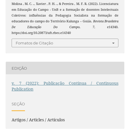
Molina , M. C. ., Xavier , P. H. ., & Pereira , M. F. R. (2022). Licenciatura
em Educação do Campo - UnB e a formação de docentes Intelectuais
Coletivos: influências da Pedagogia Socialista na formação de
educadores do campo do Território Kalunga – Goiás.
Revista Brasileira
De Educação Do Campo
,
7
, e14340.
https://doi.org/10.20873/uft.rbec.e14340
Fomatos de Citação
EDIÇÃO
v. 7 (2022): Publicação Contínua / Continuous
Publication
SEÇÃO
Artigos / Articles / Artículos