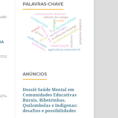
PALAVRAS-CHAVE
constituições federais
6480
saberes do campo
ecofeminismo
decolonialidade
cunha
pesquisa empírica
ecologia
residências kalunga
estado da arte
marajó
agroecologia
sociobiodiversidade
tic
gênero
mulheres
mulheres rurais
´Ética
BA
quilombos
emancipação
agricultura sustentável
4702
ANÚNCIOS
Dossiê Saúde Mental em
Comunidades Educativas
5274
Rurais, Ribeirinhas,
Quilombolas e Indígenas:
desafios e possibilidades