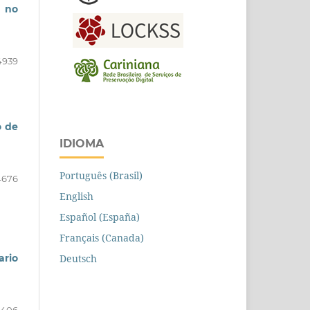
 no
4939
o de
IDIOMA
Português (Brasil)
4676
English
Español (España)
Français (Canada)
Deutsch
ario