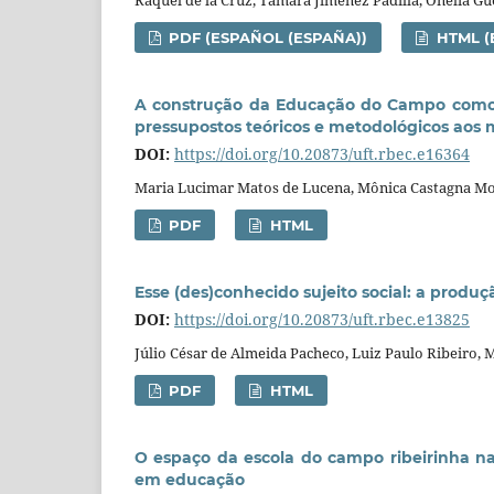
Raquel de la Cruz, Tamara Jiménez Padilla, Onelia G
PDF (ESPAÑOL (ESPAÑA))
HTML (
A construção da Educação do Campo como po
pressupostos teóricos e metodológicos aos
DOI:
https://doi.org/10.20873/uft.rbec.e16364
Maria Lucimar Matos de Lucena, Mônica Castagna Mo
PDF
HTML
Esse (des)conhecido sujeito social: a prod
DOI:
https://doi.org/10.20873/uft.rbec.e13825
Júlio César de Almeida Pacheco, Luiz Paulo Ribeiro, 
PDF
HTML
O espaço da escola do campo ribeirinha n
em educação