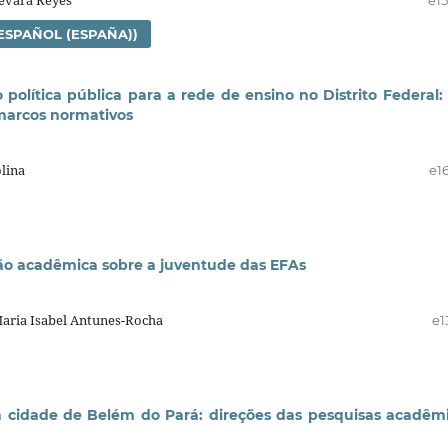
uevara Reyes
e1
ESPAÑOL (ESPAÑA))
lítica pública para a rede de ensino no Distrito Federal:
 marcos normativos
lina
e1
ução acadêmica sobre a juventude das EFAs
Maria Isabel Antunes-Rocha
e1
a cidade de Belém do Pará: direções das pesquisas acadêm