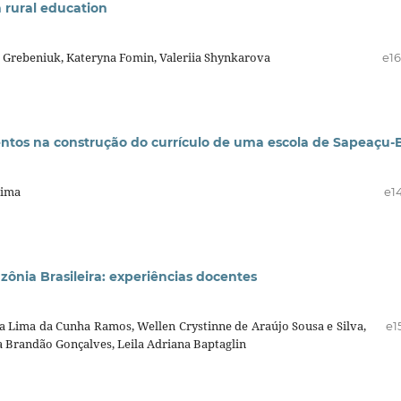
 rural education
a Grebeniuk, Kateryna Fomin, Valeriia Shynkarova
e1
amentos na construção do currículo de uma escola de Sapeaçu-
Lima
e1
ônia Brasileira: experiências docentes
a Lima da Cunha Ramos, Wellen Crystinne de Araújo Sousa e Silva,
e1
na Brandão Gonçalves, Leila Adriana Baptaglin