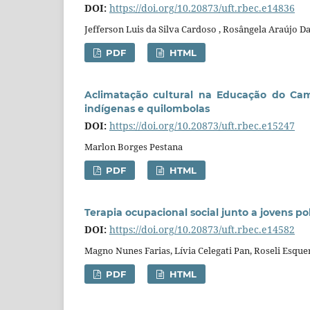
DOI:
https://doi.org/10.20873/uft.rbec.e14836
Jefferson Luis da Silva Cardoso , Rosângela Araújo D
PDF
HTML
Aclimatação cultural na Educação do Ca
indígenas e quilombolas
DOI:
https://doi.org/10.20873/uft.rbec.e15247
Marlon Borges Pestana
PDF
HTML
Terapia ocupacional social junto a jovens po
DOI:
https://doi.org/10.20873/uft.rbec.e14582
Magno Nunes Farias, Lívia Celegati Pan, Roseli Esqu
PDF
HTML