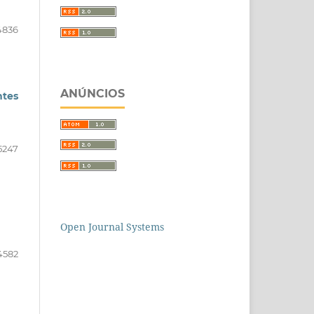
4836
ANÚNCIOS
ntes
5247
Open Journal Systems
4582