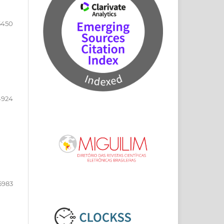
5450
4924
5983