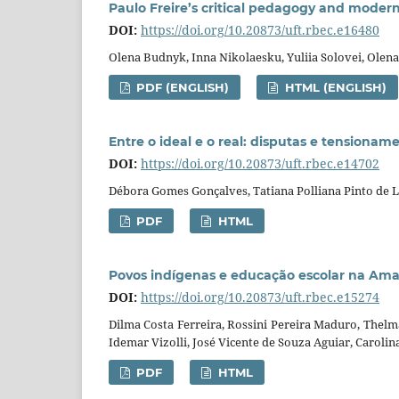
Paulo Freire’s critical pedagogy and modern
DOI:
https://doi.org/10.20873/uft.rbec.e16480
Olena Budnyk, Inna Nikolaesku, Yuliia Solovei, Olen
PDF (ENGLISH)
HTML (ENGLISH)
Entre o ideal e o real: disputas e tension
DOI:
https://doi.org/10.20873/uft.rbec.e14702
Débora Gomes Gonçalves, Tatiana Polliana Pinto de 
PDF
HTML
Povos indígenas e educação escolar na Amaz
DOI:
https://doi.org/10.20873/uft.rbec.e15274
Dilma Costa Ferreira, Rossini Pereira Maduro, Thelm
Idemar Vizolli, José Vicente de Souza Aguiar, Caroli
PDF
HTML