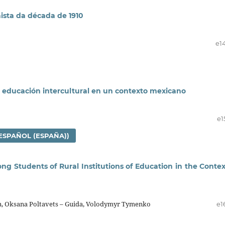
nista da década de 1910
e1
 educación intercultural en un contexto mexicano
e1
ESPAÑOL (ESPAÑA))
 Students of Rural Institutions of Education in the Contex
un, Oksana Poltavets – Guida, Volodymyr Tymenko
e1