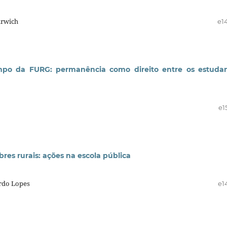
arwich
e1
mpo da FURG: permanência como direito entre os estuda
e1
bres rurais: ações na escola pública
erdo Lopes
e1