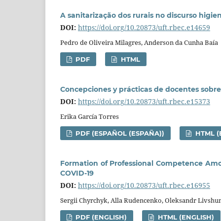
A sanitarização dos rurais no discurso higie
DOI:
https://doi.org/10.20873/uft.rbec.e14659
Pedro de Oliveira Milagres, Anderson da Cunha Baía
PDF
HTML
Concepciones y prácticas de docentes sobre
DOI:
https://doi.org/10.20873/uft.rbec.e15373
Erika García Torres
PDF (ESPAÑOL (ESPAÑA))
HTML (
Formation of Professional Competence Among
COVID-19
DOI:
https://doi.org/10.20873/uft.rbec.e16955
Sergii Chyrchyk, Alla Rudencenko, Oleksandr Livsh
PDF (ENGLISH)
HTML (ENGLISH)